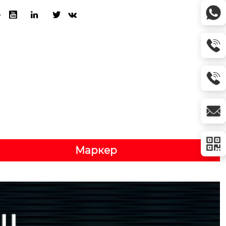





Маркер