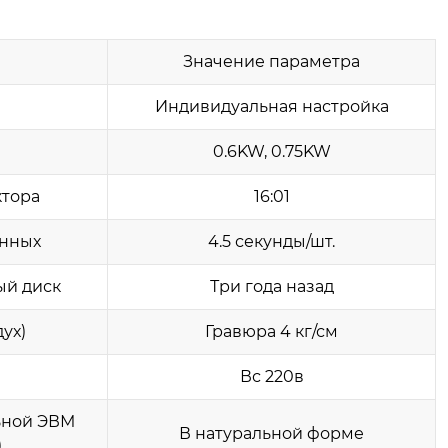
Значение параметра
Индивидуальная настройка
0.6KW, 0.75KW
ктора
16:01
анных
4.5 секунды/шт.
ый диск
Три года назад
ух)
Гравюра 4 кг/см
Вс 220в
ьной ЭВМ
В натуральной форме
)