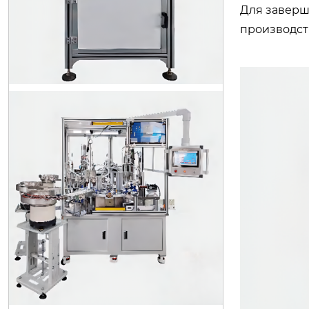
Для заверш
производст
SB01 Автоматическая машина для
сборки шарового клапана водоме
ра