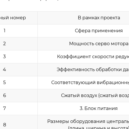
ный номер
В рамках проекта
1
Сфера применения
2
Мощность серво мотора
3
Коэффициент скорости реду
4
Эффективность обработки д
5
Соответствующий вибрационн
6
Сжатый воздух (сжатый возд
7
3. Блок питания
Размеры оборудования централ
8
(длина, ширина и высота