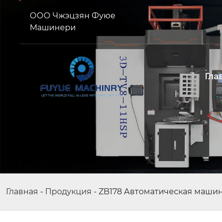
ООО Чжэцзян Фуюе
Машинери
Гла
Главная
-
Продукция
-
ZB178 Автоматическая маши