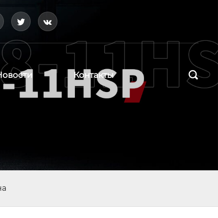




Новости
Контакты
на