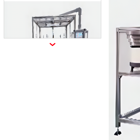
XYF01 Машина для сборки редукц
ионного клапана

XYF02 Регулятор редукционного к
лапана