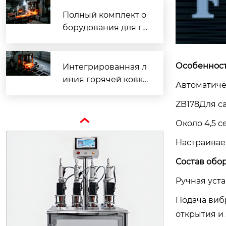
фективного промы
шленного произво
Полный комплект о
дства
борудования для го
рячей ковки: готов
ые производственн
ые решения для пр
Особеннос
Интегрированная л
омышленности
иния горячей ковк
Автоматиче
и: комплексное про
ZB178Для с
мышленное решен
ие для модернизац

Около 4,5 с
ии производства
Настраивае
Состав обо
Ручная уста
Подача виб
открытия и