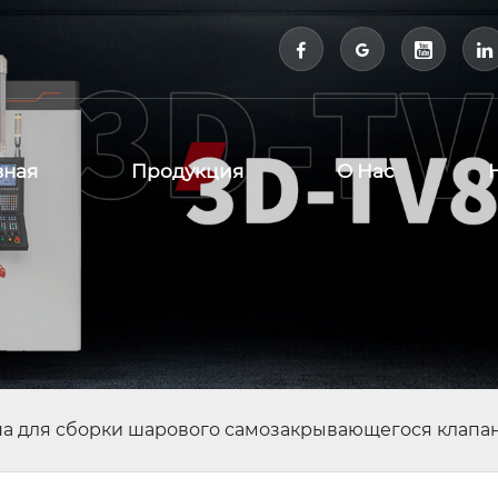



вная
Продукция
О Нас
на для сборки шарового самозакрывающегося клапа