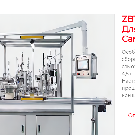
ZB
Дл
Са
Особ
сбор
само
4,5 
Наст
проц
крышк
От