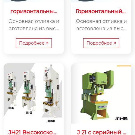
горизонтальный
Горизонтальный о
ЧПУ обработочн
брабатывающий
Основная отливка и
Основная отливка и
ый центр
центр
зготовлена ​​из высо
зготовлена ​​из высо
кокачественного чу
кокачественного чу
гуна методом литья
гуна методом литья
Подробнее 🡥
Подробнее 🡥
в песчано-смоляну
в песчано-смоляну
ю форму. Благодаря
ю форму. Благодаря
передовой техноло
передовой техноло
гии конечноэлемен
гии конечноэлемен
тного анализа, конс
тного анализа, конс
трукция конструкц
трукция конструкц
ии рациональна, а к
ии рациональна, а к
омпоновка оптимиз
омпоновка оптимиз
ирована. После вто
ирована. После вто
ричного старения о
ричного старения о
беспечивается долг
беспечивается долг
овременная стабил
овременная стабил
JH21 Высокоскоро
J 21 с серийный у