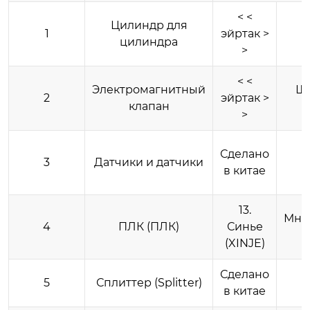
< <
Цилиндр для
1
эйртак >
цилиндра
>
< <
Электромагнитный
Ши
2
эйртак >
клапан
>
Сделано
3
Датчики и датчики
в китае
13.
Мно
4
ПЛК (ПЛК)
Синье
(XINJE)
Сделано
5
Сплиттер (Splitter)
в китае