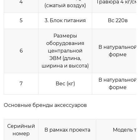
4
Гравюра 4 кг/см
(сжатый воздух)
5
3. Блок питания
Вс 220в
Размеры
оборудования
В натуральной
6
центральной
форме
ЭВМ (длина,
ширина и высота)
В натуральной
7
Вес (кг)
форме
Основные бренды аксессуаров
Серийный
В рамках проекта
Модель то
номер