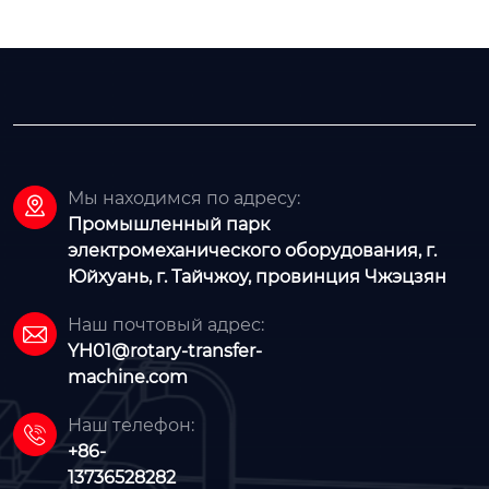
Мы находимся по адресу:

Промышленный парк
электромеханического оборудования, г.
Юйхуань, г. Тайчжоу, провинция Чжэцзян
Наш почтовый адрес:

YH01@rotary-transfer-
machine.com
Наш телефон:

+86-
13736528282