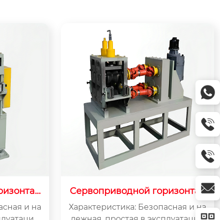
ризонтал
Сервоприводной горизонтал
унных пру
ьный тягач для латунных пру
асная и на
Характеристика: Безопасная и на
тков-1
плуатации
дежная, простая в эксплуатации