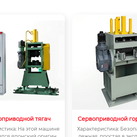
оприводной тягач
Сервоприводной го
ьный тягач для лат
истика: На этой машине
Характеристика: Безоп
тков-2
ется японский оригина
дежная, простая в экс