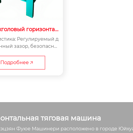
хголовый горизонтал
ьный тягач-1
стика: Регулируемый д
нный зазор, безопасны
ный, прост в эксплуата
ции. Ис...
Подробнее 🡥
зонтальная тяговая машина
цзян Фуюе Машинери расположено в городе Юйхуань