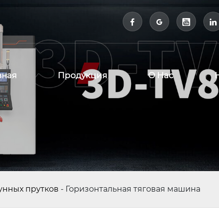



вная
Продукция
О Нас
тунных прутков
-
Горизонтальная тяговая машина