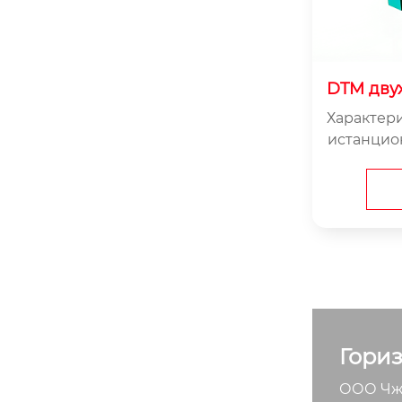
DTM дву
Характери
истанцио
й и надеж
Гори
ООО Чжэ