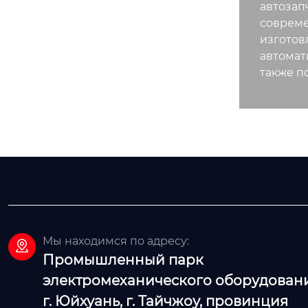
автозап
совреме
изготов
автомат
также п
Мы находимся по адресу:

Промышленный парк
электромеханического оборудовани
г. Юйхуань, г. Тайчжоу, провинция