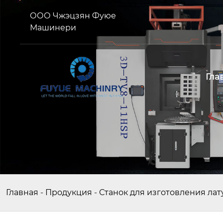
ООО Чжэцзян Фуюе
Машинери
Гла
Главная
-
Продукция
-
Станок для изготовления ла