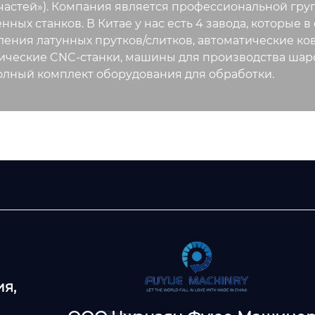
частей»). Компания является профессиональной гру
нных станков. В Китае у нас есть 4 завода, которые
ления латунных прутков/слитков, автоматические 
ические CNC-станки, машины для производства шар
олный комплект оборудования для обработки.
я,