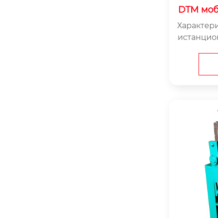
DTM моб
анный д
Характери
альный
истанцио
й и надеж