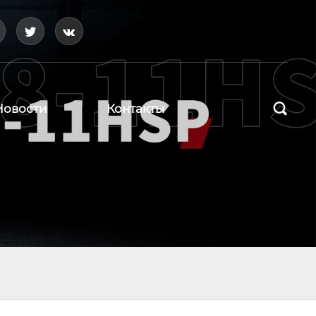




Новости
Контакты