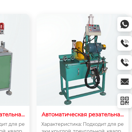
ательная
Автоматическая резательная
кс верси
машина ZQ300-C
дит для ре
Характеристика: Подходит для ре
ой, квадра
зки круглой, треугольной, квадра