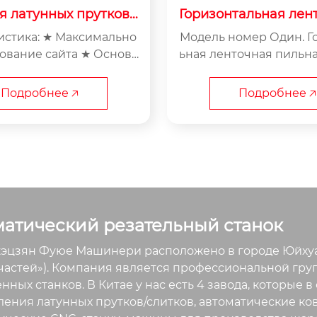
я латунных прутков J
Горизонтальная лен
HCM
ьная машина GB42
истика: ★ Максимально
Модель номер Один. Г
ование сайта ★ Основн
ьная ленточная пильн
нение латунной обрезк
GB4225×35C Лесопильные мощн
и произво...
ости Шири...
Подробнее 🡥
Подробнее 🡥
матический резательный станок
цзян Фуюе Машинери расположено в городе Юйхуань
частей»). Компания является профессиональной гру
нных станков. В Китае у нас есть 4 завода, которые
ления латунных прутков/слитков, автоматические 