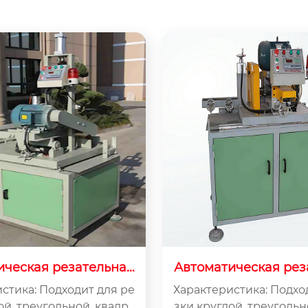
ическая резательная
Автоматическая рез
 ZQ500-C (Φ160 мм)
машина ZQ300-C (лю
стика: Подходит для ре
Характеристика: Подхо
я)
ой, треугольной, квадра
зки круглой, треугольн