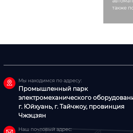
автомат
также п
Мы находимся по адресу:

Промышленный парк
электромеханического оборудовани
г. Юйхуань, г. Тайчжоу, провинция
Чжэцзян
Наш почтовый адрес:
