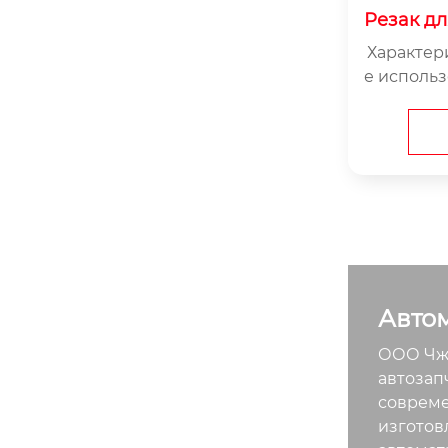
Резак дл
Характер
е использ
ое приме
Авто
ООО Чжэ
автозап
совреме
изготов