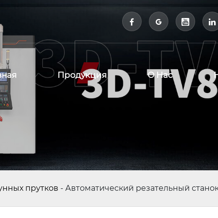



вная
Продукция
О Нас
тунных прутков
-
Автоматический резательный стано