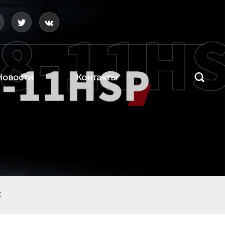




Новости
Контакты
к