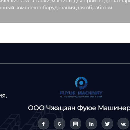
ические CNC-станки, машины для производства шар
олный комплект оборудования для обработки.
я,
ООО Чжэцзян Фуюе Машине





