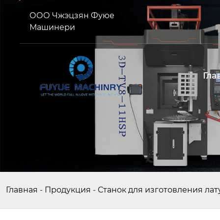
ООО Чжэцзян Фуюе
Машинери
Гла
Главная
-
Продукция
-
Станок для изготовления ла