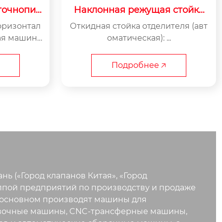
точнопил
Наклонная режущая стойка
25×35C
(автоматическая)
оризонтал
Откидная стойка отделителя (авт
ая машина
оматическая): ...
Подробнее 🡥
 («Город клапанов Китая», «Город
ппой предприятий по производству и продаже
 в основном производят машины для
ковочные машины, CNC-трансферные машины,