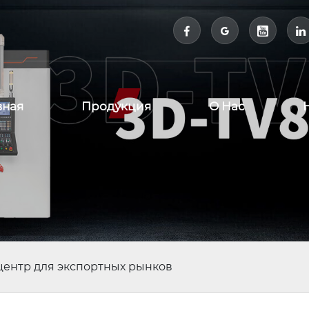



вная
Продукция
О Нас
ентр для экспортных рынков