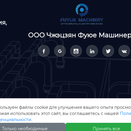
я,
ООО Чжэцзян Фуюе Машине






ользуем файлы cookie для улучшения вашего опыта просмо
жая использовать этот сайт, вы соглашаетесь с нашей
Поли
енциальности.
Только необходимые
Принять все