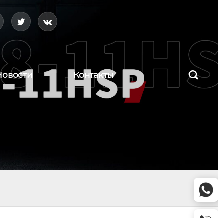




Новости
Контакты