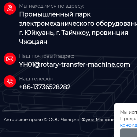
Мы находимся по адресу:

Промышленный парк
электромеханического оборудовани
г. Юйхуань, г. Тайчжоу, провинция
Чжэцзян
Наш почтовый адрес:

YH01@rotary-transfer-machine.com
Наш телефон:

+86-13736528282
Мы исп
Продол
Авторское право © ООО Чжэцзян Фуюе Машинери
конфид