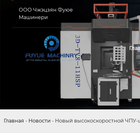
ООО Чжэцзян Фуюе
Машинери
Гла
Главная
-
Новости
-
Новый высокоскоростной ЧПУ-ц