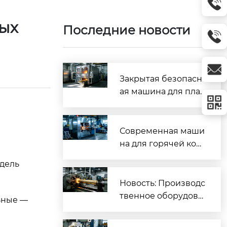
ых
Последние новости
Закрытая безопасн
ая машина для плав
ки и литья латунных
прутков с защитой
от окисления метал
Современная маши
ла
на для горячей ковк
и – инновационное
дель
оборудование для
производства высо
Новость: Производс
кокачественных ме
твенное оборудова
ьные —
таллических детале
ние для изготовлен
й
ия латунных прутко