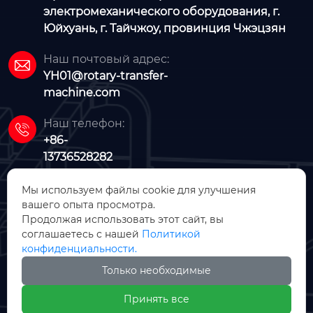
электромеханического оборудования, г.
Юйхуань, г. Тайчжоу, провинция Чжэцзян
Наш почтовый адрес:

YH01@rotary-transfer-
machine.com
Наш телефон:

+86-
13736528282
Мы используем файлы cookie для улучшения
вашего опыта просмотра.
Продолжая использовать этот сайт, вы
соглашаетесь с нашей
Политикой
конфиденциальности.
ООО Чжэцзян Фуюе Машинери
Только необходимые






Принять все