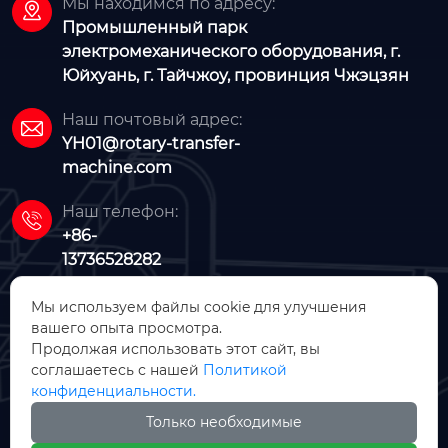
Мы находимся по адресу:

Промышленный парк
электромеханического оборудования, г.
Юйхуань, г. Тайчжоу, провинция Чжэцзян
Наш почтовый адрес:

YH01@rotary-transfer-
machine.com
Наш телефон:

+86-
13736528282
Мы используем файлы cookie для улучшения
вашего опыта просмотра.
Продолжая использовать этот сайт, вы
соглашаетесь с нашей
Политикой
конфиденциальности.
ООО Чжэцзян Фуюе Машинери
Только необходимые