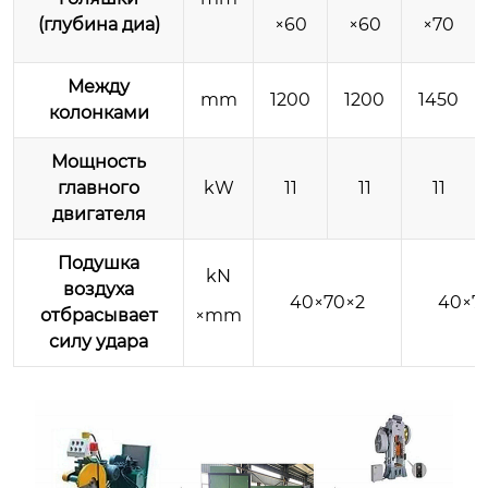
(глубина диа)
×60
×60
×70
Между
mm
1200
1200
1450
колонками
Мощность
главного
kW
11
11
11
двигателя
Подушка
kN
воздуха
40×70×2
40×7
отбрасывает
×mm
силу удара