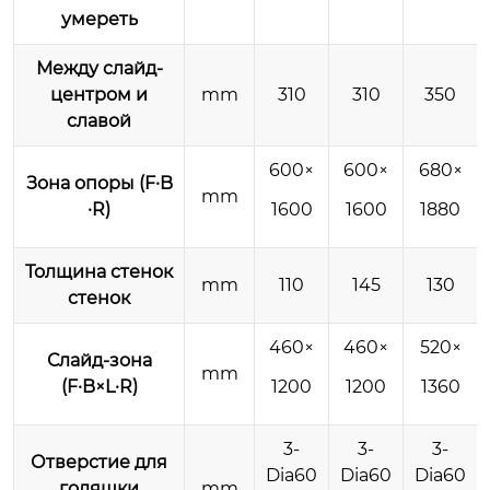
умереть
Между слайд-
центром и
mm
310
310
350
славой
600×
600×
680×
Зона опоры (F·B
mm
·R)
1600
1600
1880
Толщина стенок
mm
110
145
130
стенок
460
×
460
×
520
×
Слайд-зона
mm
(F·B×L·R)
1200
1200
1360
3-
3-
3-
Отверстие для
Dia60
Dia60
Dia60
голяшки
mm