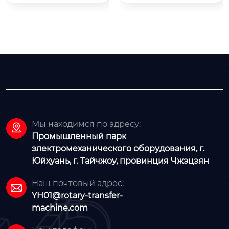
 в песчано-смоляну
есс с ЧПУ серии MB
ю форму. Благодаря 
 имеет два гидравл
передовой технолог
ических тормоза

ии конечноэлемент
Цилиндр с электрич
ного анализа, конст
еским гидравличес
рукция конструкци
ким сервоклапаном. 
и рациональна, а ко
Прогиб может быть
мпоновка оптимизи
 компенсирован гид
рована. После втор
равлической сводн
ичного старения об
ой системой обратн
еспечивается долго
Мы находимся по адресу:
ого отклонения. Мех

временная стабиль
Промышленный парк
анизм заднего мано
ность обработки ста
электромеханического оборудования, г.
метра может управ
нка. Станина имеет
Юйхуань, г. Тайчжоу, провинция Чжэцзян
лять несколькими о
 конструкцию с поп
сями заднего мано
Наш почтовый адрес:
еречным фрикцион
метра. Рама сварен

YH01@rotary-transfer-
ным узлом, что обес
а стальным листом
machine.com
печивает удобство
 и обрабатывается о
 установки и точнос
тжигом, гидравличе