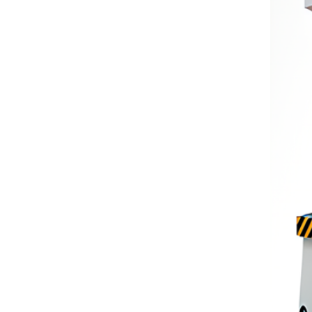
GD-6070 Высокопрецизионный у
совершенствованный вертикальн
ый центр станка с чпу для произв
одства металла
Автоматическая резательная маш
ина ZQ500-C (Φ160 мм)