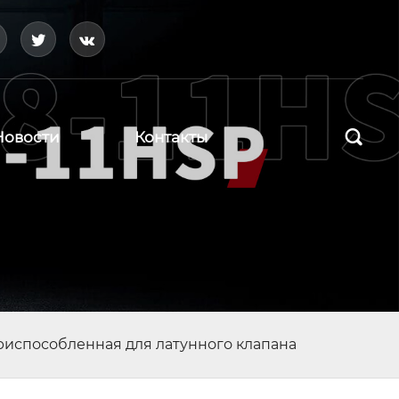




Новости
Контакты
риспособленная для латунного клапана