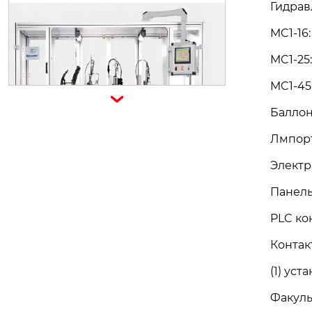
Гидрав
FSQ04 Автоматическая машина д
ля сборки задней части сепарато
MC1-16
ра воды
MC1-25
MC1-45

Баллон
Лмпорт
Электр
Панель 
PLC ко
Машина для литья медных слитко
Контак
в CIF
(1) ус
Факуль