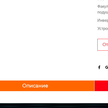
Факул
подуш
Инвер
Устро
От

Описание