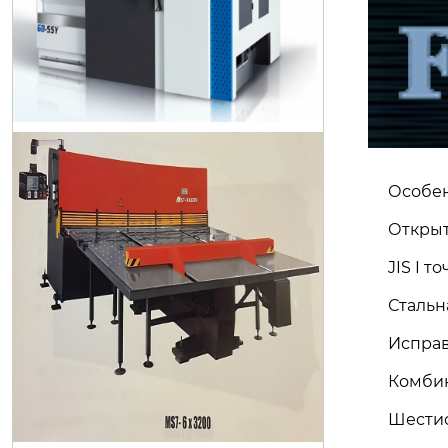
серийный качающийся сдвиг с Ч
ПУ MS7
Особе
Открыт
JIS I т
Стальн
Исправ
Комбин
Шестис