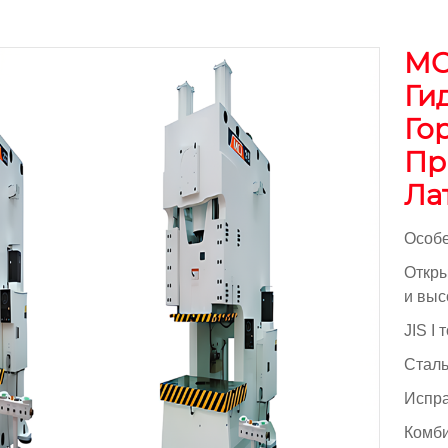
MC
Ги
Го
Пр
Ла
Особ
Откры
и выс
JIS I 
Сталь
Испр
Комби