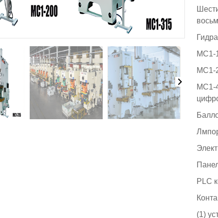
Шести
восьм
Гидра
MC1-1
MC1-2
MC1-4
цифро
Балло
Лмпор
Элект
Панел
PLC к
Конта
(1) у