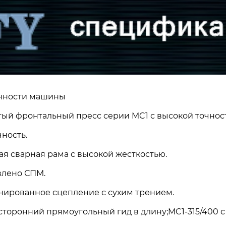
нности машины
ый фронтальный пресс серии MC1 с высокой точнос
очность.
ая сварная рама с высокой жесткостью.
лено СПМ.
ированное сцепление с сухим трением.
торонний прямоугольный гид в длину;MC1-315/400 с