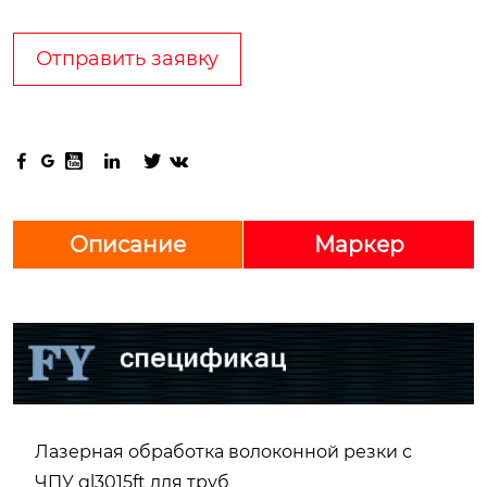
Отправить заявку






Описание
Маркер
Лазерная обработка волоконной резки с
ЧПУ gl3015ft для труб