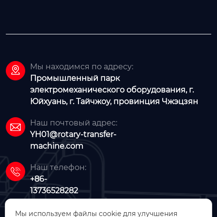
Мы находимся по адресу:

Промышленный парк
электромеханического оборудования, г.
Юйхуань, г. Тайчжоу, провинция Чжэцзян
Наш почтовый адрес:

YH01@rotary-transfer-
machine.com
Наш телефон:

+86-
13736528282
Мы используем файлы cookie для улучшения