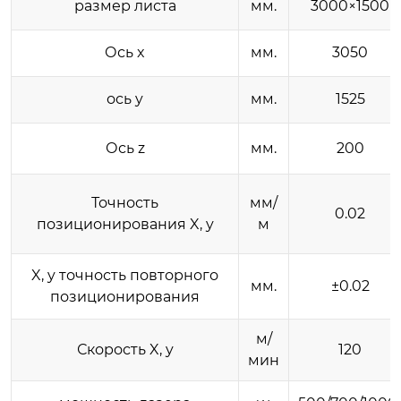
размер листа
мм.
3000×1500
Ось x
мм.
3050
ось y
мм.
1525
Ось z
мм.
200
Точность
мм/
0.02
позиционирования X, y
м
X, y точность повторного
мм.
±0.02
позиционирования
м/
Скорость X, y
120
мин