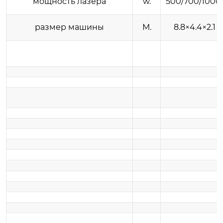
мощность лазера
w.
500/700/1000
размер машины
М.
8.8×4.4×2.1