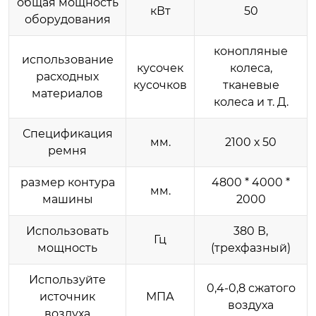
общая мощность
кВт
50
оборудования
конопляные
использование
кусочек
колеса,
расходных
кусочков
тканевые
материалов
колеса и т. Д.
Спецификация
мм.
2100 х 50
ремня
размер контура
4800 * 4000 *
мм.
машины
2000
Использовать
380 В,
Гц
мощность
(трехфазный)
Используйте
0,4-0,8 сжатого
источник
МПА
воздуха
воздуха