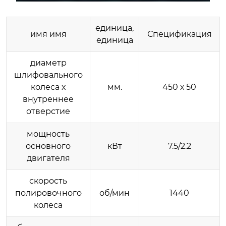
единица,
имя имя
Спецификация
единица
диаметр
шлифовального
колеса x
мм.
450 х 50
внутреннее
отверстие
мощность
основного
кВт
7.5/2.2
двигателя
скорость
полировочного
об/мин
1440
колеса