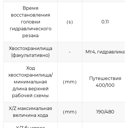
Время
восстановления
головки
（s）
0.11
гидравлического
резака
Хвостохранилища
-
Мт4, гидравлика
(факультативно)
Ход
хвостохранилища/
Путешествия
минимальная
（mm）
400/100
длина верхней
рабочей схемы
X/Z максимальная
（mm）
190/480
величина хода