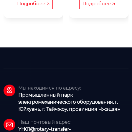
я обработки клап
ческая):

тр WJ-400
Подробнее 🡥
Подробнее 🡥
анов
Мы находимся по адресу:

Промышленный парк
электромеханического оборудования, г.
Юйхуань, г. Тайчжоу, провинция Чжэцзян
Наш почтовый адрес:

YH01@rotary-transfer-