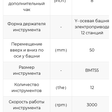
(inch）
8
дополнительный
чак
Y- осевая башня
Форма держателя
-
электропривода
инструмента
12 станций
Перемещение
вверх и вниз по
（mm）
50
оси y башни
Размер
-
BMT55
инструмента
Количество
（the）
12
инструментов
Скорость работы
（rpm）
3000
инструмента