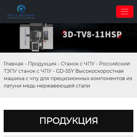
Главная
-
Продукция
-
Станок с ЧПУ
-
Российский
ТЭПУ станок с ЧПУ
-
GD-55Y Высокоскоростная
машина с чпу для прецизионных компонентов из
латуни медь нержавеющей стали
ПРОДУКЦИЯ