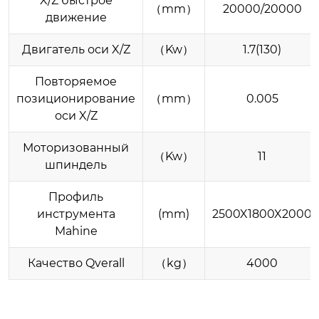
X/Z быстрое
（mm）
20000/20000
движение
Двигатель оси X/Z
（Kw）
1.7(130)
Повторяемое
позиционирование
（mm）
0.005
оси X/Z
Моторизованный
（Kw）
11
шпиндель
Профиль
инструмента
(mm)
2500X1800X2000
Mahine
Качество Qverall
（kg）
4000