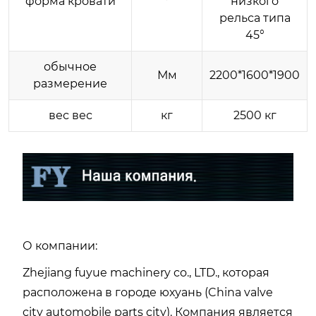
форма кровати
°
низкого
рельса типа
45°
обычное
Мм
2200*1600*1900
размерение
вес вес
кг
2500 кг
О компании:
Zhejiang fuyue machinery co., LTD., которая
расположена в городе юхуань (China valve
city automobile parts city). Компания является