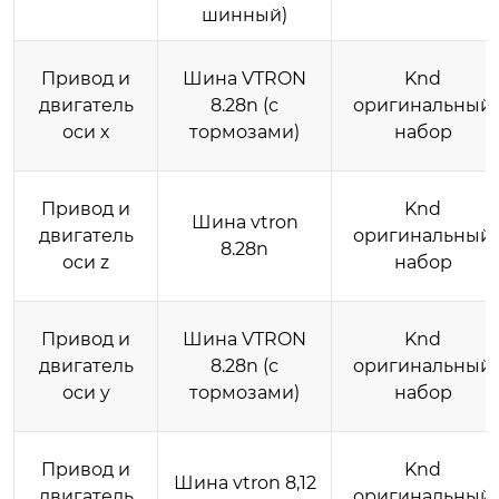
шинный)
Привод и
Шина VTRON
Knd
двигатель
8.28n (с
оригинальный
оси х
тормозами)
набор
Привод и
Knd
Шина vtron
двигатель
оригинальный
8.28n
оси z
набор
Привод и
Шина VTRON
Knd
двигатель
8.28n (с
оригинальный
оси y
тормозами)
набор
Привод и
Knd
Шина vtron 8,12
двигатель
оригинальный