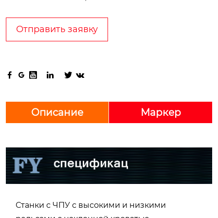
Отправить заявку






Описание
Маркер
Станки с ЧПУ с высокими и низкими