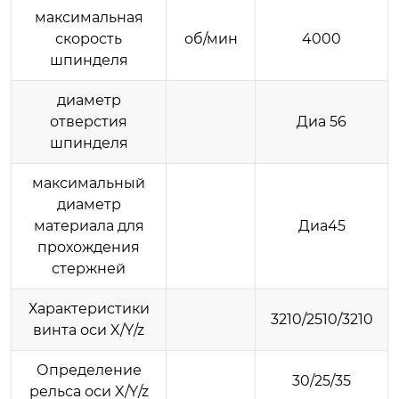
максимальная
скорость
об/мин
4000
шпинделя
диаметр
отверстия
Диа 56
шпинделя
максимальный
диаметр
материала для
Диа45
прохождения
стержней
Характеристики
3210/2510/3210
винта оси X/Y/z
Определение
30/25/35
рельса оси X/Y/z