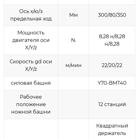
Ось х/ю/з
Мм
300/80/350
предельная ход
Мощность
8,28 н/8,28
двигателя оси
N.
н/8,28
X/Y/z
Скорость gd оси
м/мин
22/20/22
X/Y/z
силовая башня
Y70-BMT40
Рабочее
положение
12 станций
ножной башни
Квадратный
держатель