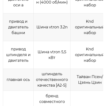
н (4000 об/мин)
оси а
набор
привод и
Knd
двигатель
Шина vtron 3.2n
оригинальный
башни
набор
привод
Knd
Шина vtron 5,5
шпинделя и
оригинальный
кВт
двигатель
набор
шпиндель
Тайван Псен/
главная ось
отечественного
Цзянь Цзин
качества [A2-5]
бренд
совместного