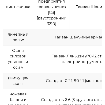
предприятия
винт свинка
тайвань шэнхэ
Тайван Шанин
[C3]
[двусторонний
3210]
линейный
Тайван Шанъинь/Германи
рельс
Ошня
силовой
Тайван Ляньцзи y70-12 ст
установки
электроинструмента
оси y
движущая
Стандарт 0 ° 1, 90 ° 1 (можно 
доля
ножевая
башня и
Стандартный 6 (3 круглого отве