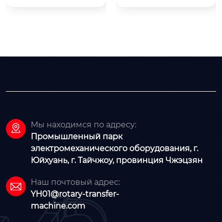
ь с промышленным
ь с промышленным
 частотным ...
 частотным ...
Мы находимся по адресу:

Промышленный парк
электромеханического оборудования, г.
Юйхуань, г. Тайчжоу, провинция Чжэцзян
Наш почтовый адрес:

YH01@rotary-transfer-
machine.com