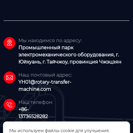
Мы находимся по адресу:

Промышленный парк
электромеханического оборудования, г.
Юйхуань, г. Тайчжоу, провинция Чжэцзян
Наш почтовый адрес:

YH01@rotary-transfer-
machine.com
Наш телефон:

+86-
13736528282
Мы используем файлы cookie для улучшения