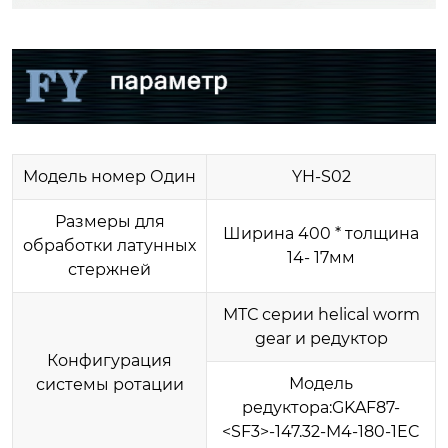
Модель номер Один
YH-S02
Размеры для
Ширина 400 * толщина
обработки латунных
14- 17мм
стержней
МТС серии helical worm
gear и редуктор
Конфигурация
Модель
системы ротации
редуктора:GKAF87-
<SF3>-147.32-M4-180-1EC