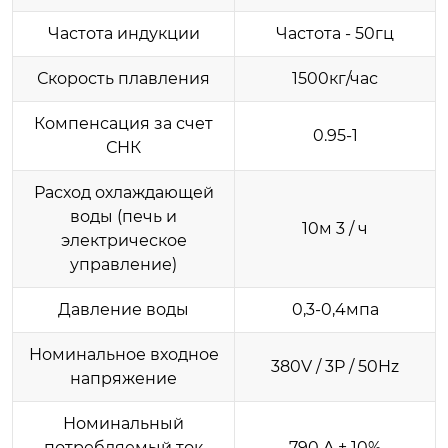
Частота индукции
Частота - 50гц
Скорость плавления
1500кг/час
Компенсация за счет
0.95-1
СНК
Расход охлаждающей
воды (печь и
10м 3 / ч
электрическое
управление)
Давление воды
0,3-0,4мпа
Номинальное входное
380V / 3P / 50Hz
напряжение
Номинальный
потребляемый ток
790 A ± 10%