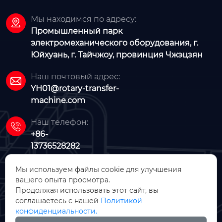
Мы находимся по адресу:

Промышленный парк
электромеханического оборудования, г.
Юйхуань, г. Тайчжоу, провинция Чжэцзян
Наш почтовый адрес:

YH01@rotary-transfer-
machine.com
Наш телефон:

+86-
13736528282
Мы используем файлы cookie для улучшения
вашего опыта просмотра.
Продолжая использовать этот сайт, вы
соглашаетесь с нашей
Политикой
конфиденциальности.
ООО Чжэцзян Фуюе Машинери