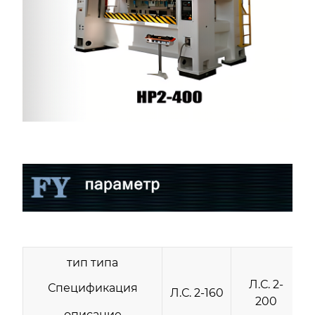
тип типа
Л.С. 2-
Спецификация
Л.С. 2-160
Л
200
описание