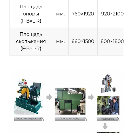
Площадь
опоры
мм.
760×1920
920×2100
(F·B×L·R)
Площадь
скольжения
мм.
660×1500
800×1800
(F·B×L·R)