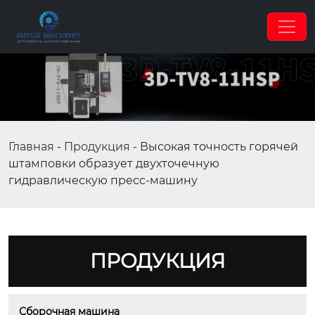
Главная
-
Продукция
-
Высокая точность горячей
штамповки образует двухточечную
гидравлическую пресс-машину
ПРОДУКЦИЯ
Сборочная машина