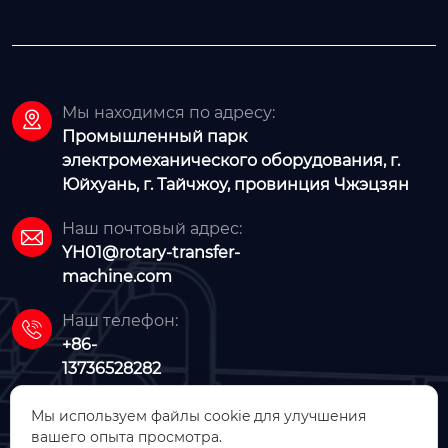
щитник от перегруз
ки;

Lmported двойной э
лектромагнитный к
Мы находимся по адресу:
лапан;


Plc известного меж
Промышленный парк
дународного бренд
электромеханического оборудования, г.
Юйхуань, г. Тайчжоу, провинция Чжэцзян
а;

двухконтурное упра
Наш почтовый адрес:
вление электрическ

YH01@rotary-transfer-
им и механическим
machine.com
 кулачком;

направляющие стол
Наш телефон:

бы и направляющи
+86-
е втулки;

13736528282
автоматическая эле
ктрическая смазка;

Мы используем файлы cookie для улучшения
Дополнительный: в
вашего опыта просмотра.