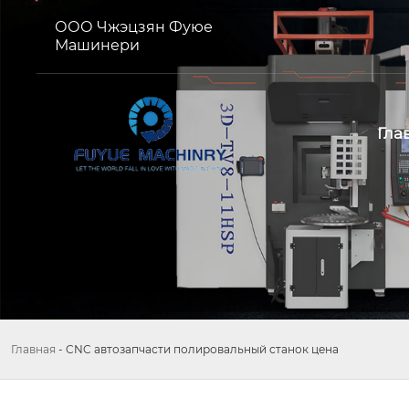
ООО Чжэцзян Фуюе
Машинери
Гла
Главная
-
CNC автозапчасти полировальный станок цена