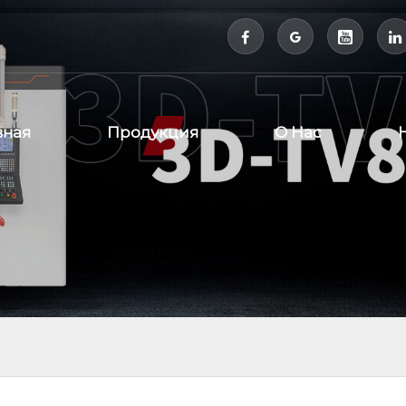



вная
Продукция
О Нас