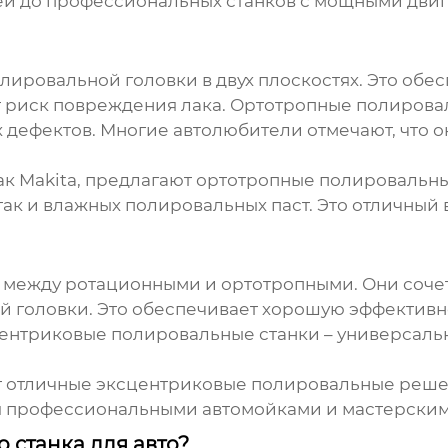
ей до профессиональных станков с мощными дви
олировальной головки в двух плоскостях. Это об
ет риск повреждения лака. Ортотропные полирова
дефектов. Многие автолюбители отмечают, что о
ак Makita, предлагают ортотропные полировальн
ак и влажных полировальных паст. Это отличный в
м между ротационными и ортотропными. Они сочет
 головки. Это обеспечивает хорошую эффективн
центриковые полировальные станки – универсальн
т отличные эксцентриковые полировальные реш
ся профессиональными автомойками и мастерским
 станка для авто?