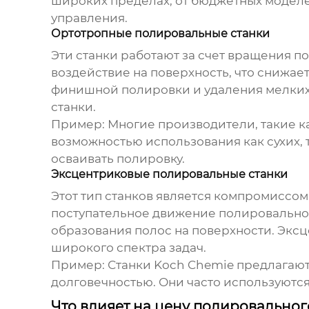
широких пределах, от бюджетных модел
управления.
Ортотропные полировальные станки
Эти станки работают за счет вращения п
воздействие на поверхность, что снижа
финишной полировки и удаления мелких 
станки.
Пример: Многие производители, такие к
возможностью использования как сухих, т
осваивать полировку.
Эксцентриковые полировальные станки
Этот тип станков является компромиссо
поступательное движение полировальной
образования полос на поверхности. Экс
широкого спектра задач.
Пример: Станки Koch Chemie предлагаю
долговечностью. Они часто используют
Что влияет на цену полировального