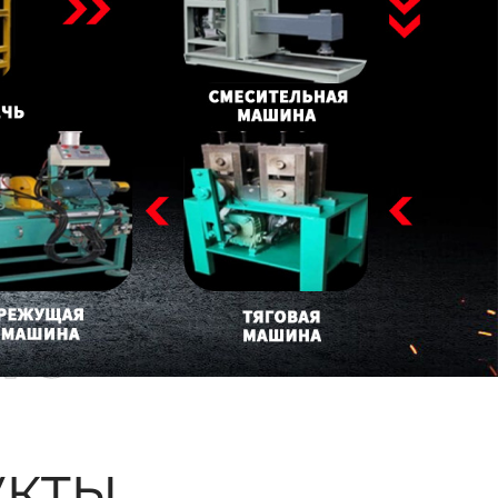
ые
кты