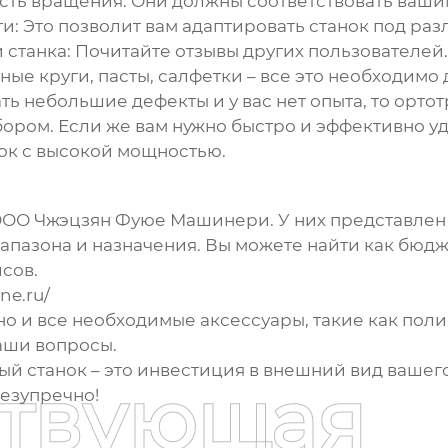
сть вращения:
Они должны соответствовать ваши
и:
Это позволит вам адаптировать станок под раз
 станка:
Почитайте отзывы других пользователей.
ые круги, пасты, салфетки – все это необходимо
ь небольшие дефекты и у вас нет опыта, то орто
ром. Если же вам нужно быстро и эффективно уда
ок с высокой мощностью.
ООО Чжэцзян Фуюе Машинери. У них представле
апазона и назначения. Вы можете найти как бюдж
сов.
ne.ru/
 но и все необходимые аксессуары, такие как пол
ваши вопросы.
й станок – это инвестиция в внешний вид вашего
ствующая
безупречно!