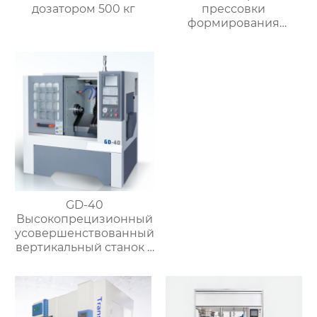
дозатором 500 кг
прессовки
формирования
штамповка машина
для латунного клапана
GD-40
Высокопрецизионный
усовершенствованный
вертикальный станок с
чпу