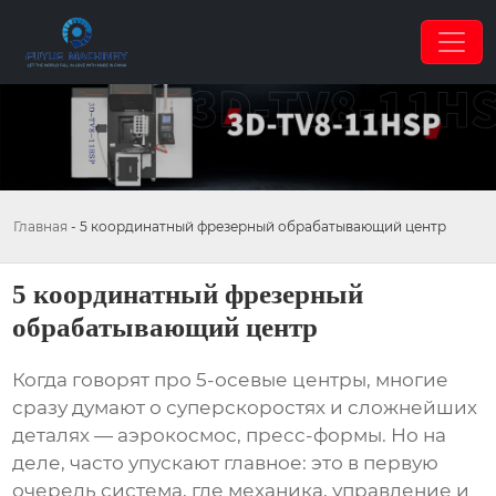
Главная
-
5 координатный фрезерный обрабатывающий центр
5 координатный фрезерный
обрабатывающий центр
Когда говорят про 5-осевые центры, многие
сразу думают о суперскоростях и сложнейших
деталях — аэрокосмос, пресс-формы. Но на
деле, часто упускают главное: это в первую
очередь система, где механика, управление и