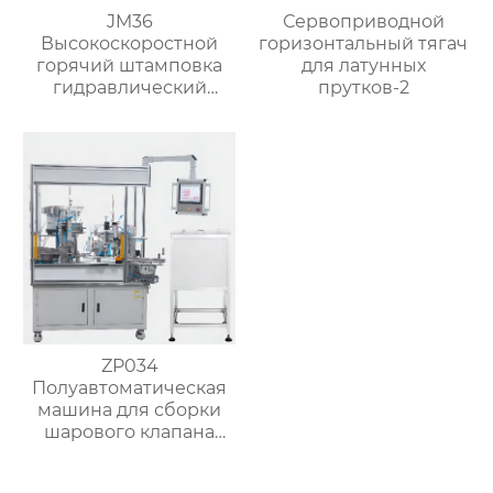
JM36
Сервоприводной
Высокоскоростной
горизонтальный тягач
горячий штамповка
для латунных
гидравлический
прутков-2
пресс ковка машина
для латунного клапана
ZP034
Полуавтоматическая
машина для сборки
шарового клапана
(структура с
втулочным