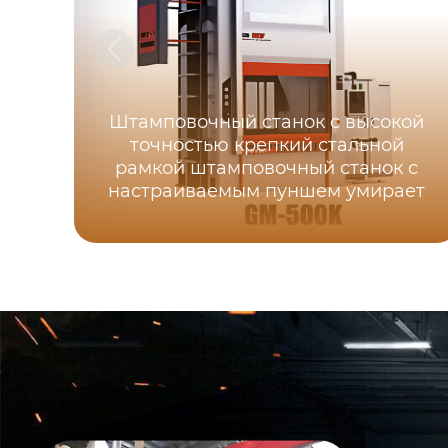
Штамповочный станок с высокой
точностью крепкий стальной
рамкой штамповочный станок с
настраиваемым пуншем умирает