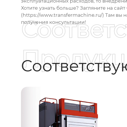
эксплуатационных расходов, то внедрен
Хотите узнать больше? Загляните на сайт
(https://www.transfermachine.ru/) Там в
Соответ
получения консультации!
Продукц
Соответств