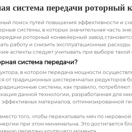
ая система передачи роторный 
нный поиск путей повышения эффективности и сни
ные системы, в которых значительная часть эне
ередачи роторный конвейерный завод
становитс
 работу и снизить эксплуатационные расходы. В
акие аспекты следует учитывать при выборе такой
орная система передачи?
дуктора, в котором передача мощности осуществля
ся от традиционных шестеренчатых редукторов б
традиционные системы, как правило, потребляют
кация данной технологии, разработанная для ми
ее эффективных материалов, оптимизированной 
 вместо того, чтобы перекатывать мяч по неровно
энергии при этом минимальна. Это достигается 
ивную передачу крутящего момента.