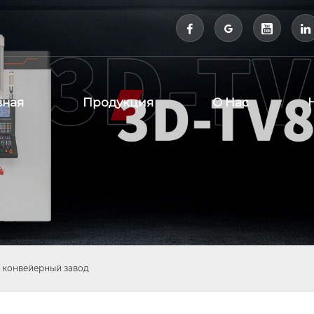



вная
Продукция
О Нас
 конвейерный завод