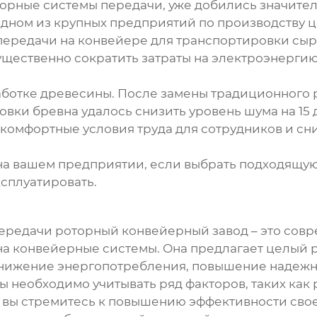
орные системы передачи, уже добились значите
 одном из крупных предприятий по производству 
передачи
на конвейере для транспортировки сыр
ущественно сократить затраты на электроэнерги
ботке древесины. После замены традиционного 
вки бревна удалось снизить уровень шума на 15 
 комфортные условия труда для сотрудников и сни
 на вашем предприятии, если выбрать подходящу
ксплуатировать.
ередачи роторный конвейерный завод
– это сов
на конвейерные системы. Она предлагает целый 
нижение энергопотребления, повышение надежно
 необходимо учитывать ряд факторов, таких как 
ли вы стремитесь к повышению эффективности св