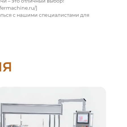
ачи
– это отличный выбор!
ermachine.ru/]
заться с нашими специалистами для
ия