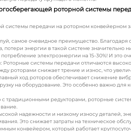
ргосберегающей роторной системы пере
й системы передачи
на роторном конвейерном з
алуй, самое очевидное преимущество. Благодаря
 потери энергии в такой системе значительно ни
ь потребление электроэнергии на 15-30%! И это о
:
Роторные системы передачи отличаются высок
ежду роторами снижает трение и износ, что увели
авный ход роторов обеспечивает снижение вибра
рузку на оборудование. Это особенно важно для 
 с традиционными редукторами, роторные систе
ивание.
ысокой надежности и низкому износу деталей,
эн
вания. Это снижает затраты на техническое обсл
ромным конвейером, который работает круглосут