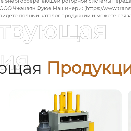
ие
энергосберегающей роторной системы перед
 ООО Чжэцзян Фуюе Машинери: [https://www.transf
ы найдете полный каталог продукции и можете свя
ствующая
ия
ующая
Продукц