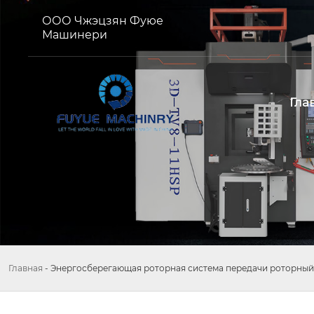
ООО Чжэцзян Фуюе
Машинери
Гла
Главная
-
Энергосберегающая роторная система передачи роторный