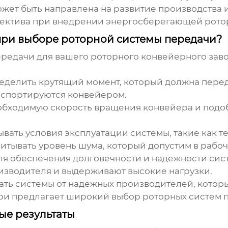
может быть направлена на развитие производства
пектива при внедрении
энергосберегающей рото
 при выборе роторной системы передачи?
ередачи
для вашего роторного конвейерного завод
делить крутящий момент, который должна передав
нспортируются конвейером.
бходимую скорость вращения конвейера и подобр
ать условия эксплуатации системы, такие как т
читывать уровень шума, который допустим в рабоч
ля обеспечения долговечности и надежности сис
изводителя и выдерживают высокие нагрузки.
ть системы от надежных производителей, котор
ри
предлагает широкий выбор
роторных систем 
ые результаты