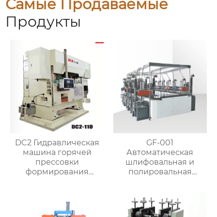
Самые Продаваемые
Продукты
DC2 Гидравлическая
GF-001
машина горячей
Автоматическая
прессовки
шлифовальная и
формирования
полировальная
штамповка машина
машина для металла
для латунного клапана