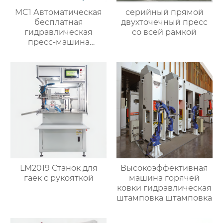
MC1 Автоматическая
серийный прямой
бесплатная
двухточечный пресс
гидравлическая
со всей рамкой
пресс-машина
горячей ковки,
приспособленная для
латунного клапана
LM2019 Станок для
Высокоэффективная
гаек с рукояткой
машина горячей
ковки гидравлическая
штамповка штамповка