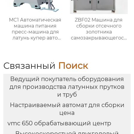
MC1 Автоматическая
ZBF02 Машина для
машина питания
сборки отсечного
пресс-машина для
золотника
латунь купер авто
самозакрывающегося
частей
клапана
Связанный
Поиск
Ведущий покупатель оборудования
для производства латунных прутков
и труб
Настраиваемый автомат для сборки
цена
vmc 650 обрабатывающий центр
Высокоскоростной двухголовый