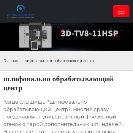
Главная
-
шлифовально обрабатывающий центр
шлифовально обрабатывающий
центр
Когда слышишь ?шлифовально
обрабатывающий центр?, многие сразу
представляют универсальный фрезерный
станок с парой дополнительных шпинделей.
На деле же, это совсем другая философия.