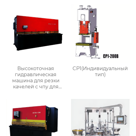
кранов
пресс станок
Высокоточная
CP1(Индивидуальный
гидравлическая
тип)
машина для резки
качелей с чпу для
матальных деталей