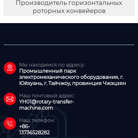
Производитель горизонтальных
роторных конвейеров
Мы находимся по адресу:

Промышленный парк
электромеханического оборудования, г.
Юйхуань, г. Тайчжоу, провинция Чжэцзян
Наш почтовый адрес:

YH01@rotary-transfer-
machine.com
Наш телефон:

+86-
13736528282