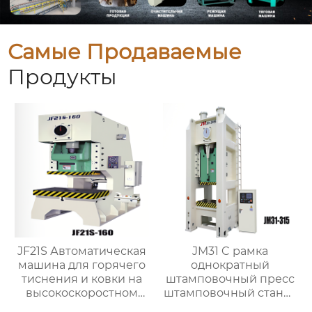
Самые Продаваемые
Продукты
JF21S Автоматическая
JM31 C рамка
машина для горячего
однократный
тиснения и ковки на
штамповочный пресс
высокоскоростном
штамповочный станок
прессе для латунных
200t механический