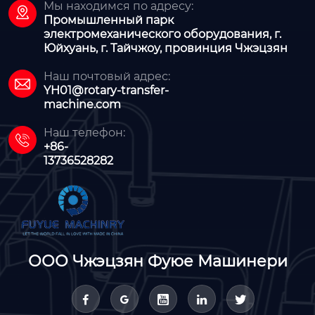
Мы находимся по адресу:

Промышленный парк
электромеханического оборудования, г.
Юйхуань, г. Тайчжоу, провинция Чжэцзян
Наш почтовый адрес:

YH01@rotary-transfer-
machine.com
Наш телефон:

+86-
13736528282
ООО Чжэцзян Фуюе Машинери




