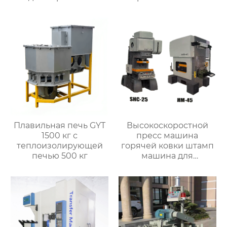
металла
внешним штоком
Плавильная печь GYT
Высокоскоростной
1500 кг с
пресс машина
теплоизолирующей
горячей ковки штамп
печью 500 кг
машина для
металлических
деталей