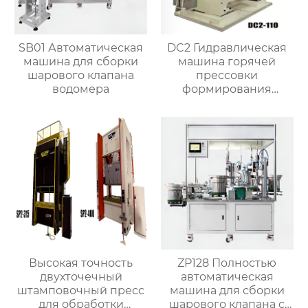
SB01 Автоматическая
DC2 Гидравлическая
машина для сборки
машина горячей
шарового клапана
прессовки
водомера
формирования
штамповка машина
для латунного клапана
Высокая точность
ZP128 Полностью
двухточечный
автоматическая
штамповочный пресс
машина для сборки
для обработки
шарового клапана с