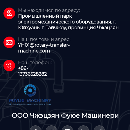
Мы находимся по адресу:

Промышленный парк
электромеханического оборудования, г.
Юйхуань, г. Тайчжоу, провинция Чжэцзян
Наш почтовый адрес:

YH01@rotary-transfer-
machine.com
Наш телефон:

+86-
13736528282
ООО Чжэцзян Фуюе Машинери