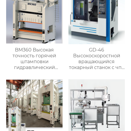
BM360 Высокая
GD-46
точность горячей
Высокоскоростной
штамповки
вращающийся
гидравлический
токарный станок с чпу
пресс ковка
токарный
формовочная машина
сверлильный станок
для латунного клапана
для производства
металла