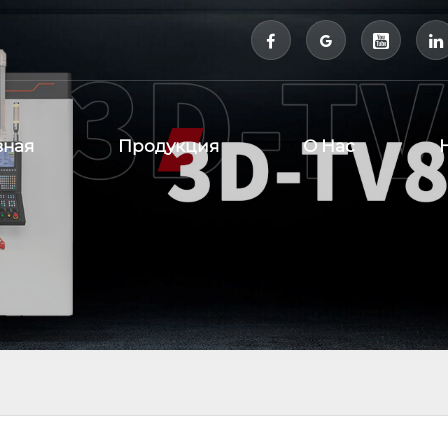



вная
Продукция
О Нас