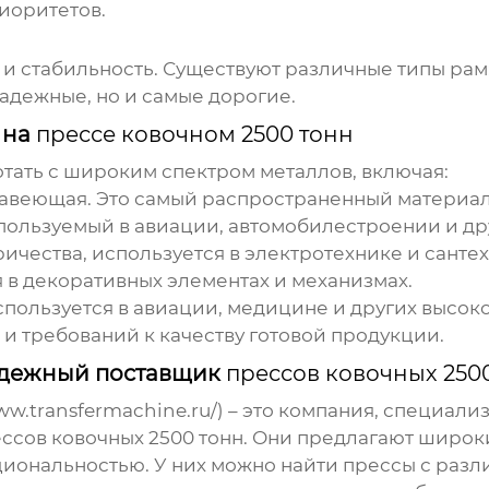
иоритетов.
 и стабильность. Существуют различные типы рам:
дежные, но и самые дорогие.
 на
прессе ковочном 2500 тонн
тать с широким спектром металлов, включая:
авеющая. Это самый распространенный материал
пользуемый в авиации, автомобилестроении и дру
чества, используется в электротехнике и сантех
я в декоративных элементах и механизмах.
спользуется в авиации, медицине и других высок
 и требований к качеству готовой продукции.
адежный поставщик
прессов ковочных 250
.transfermachine.ru/) – это компания, специали
ссов ковочных 2500 тонн
. Они предлагают широк
иональностью. У них можно найти прессы с раз