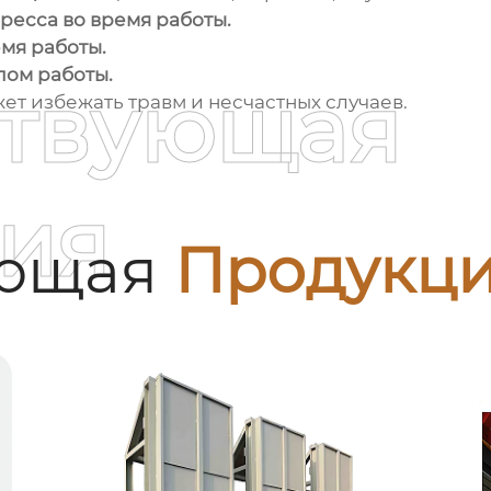
ресса во время работы.
емя работы.
лом работы.
ствующая
т избежать травм и несчастных случаев.
ия
ующая
Продукц