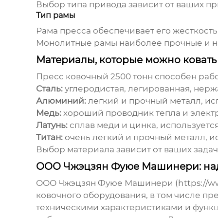
Выбор типа привода зависит от ваших пр
Тип рамы
Рама пресса обеспечивает его жесткость
Монолитные рамы наиболее прочные и на
Материалы, которые можно ковать
Пресс ковочный 2500 тонн
способен рабо
Сталь:
углеродистая, легированная, нерж
Алюминий:
легкий и прочный металл, ис
Медь:
хороший проводник тепла и электри
Латунь:
сплав меди и цинка, используетс
Титан:
очень легкий и прочный металл, и
Выбор материала зависит от ваших задач
ООО Чжэцзян Фуюе Машинери: н
ООО Чжэцзян Фуюе Машинери (https://www
ковочного оборудования, в том числе
пре
техническими характеристиками и функц