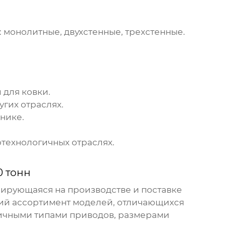
 монолитные, двухстенные, трехстенные.
 для ковки.
гих отраслях.
нике.
отехнологичных отраслях.
0 тонн
зирующаяся на производстве и поставке
ий ассортимент моделей, отличающихся
личными типами приводов, размерами