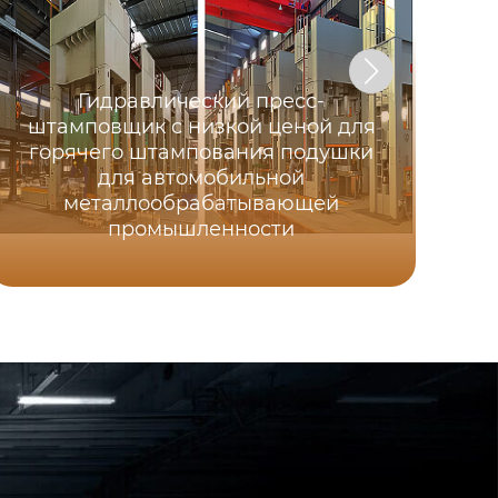
Гидравлический пресс-
штамповщик с низкой ценой для
горячего штампования подушки
для автомобильной
металлообрабатывающей
DT
промышленности