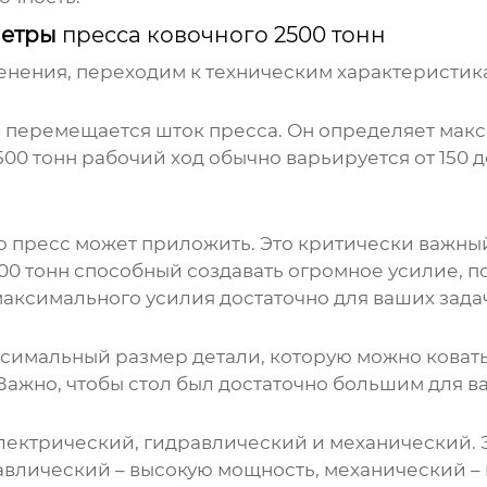
метры
пресса ковочного 2500 тонн
нения, переходим к техническим характеристикам
ое перемещается шток пресса. Он определяет мак
500 тонн
рабочий ход обычно варьируется от 150 до
ю пресс может приложить. Это критически важны
00 тонн
способный создавать огромное усилие, п
аксимального усилия достаточно для ваших зада
симальный размер детали, которую можно ковать
. Важно, чтобы стол был достаточно большим для в
электрический, гидравлический и механический.
равлический – высокую мощность, механический –