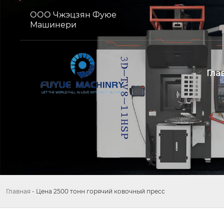
ООО Чжэцзян Фуюе
Машинери
Гла
Главная
-
Цена 2500 тонн горячий ковочный пресс