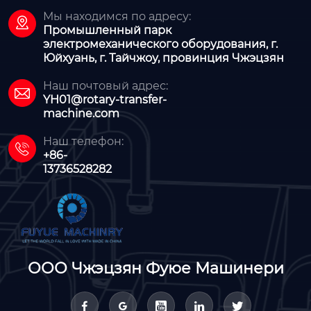
Мы находимся по адресу:

Промышленный парк
электромеханического оборудования, г.
Юйхуань, г. Тайчжоу, провинция Чжэцзян
Наш почтовый адрес:

YH01@rotary-transfer-
machine.com
Наш телефон:

+86-
13736528282
ООО Чжэцзян Фуюе Машинери




