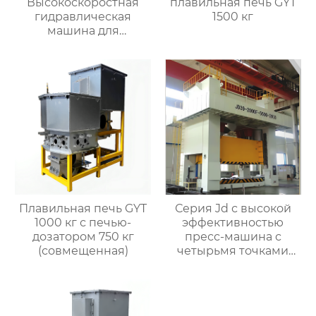
Высокоскоростная
плавильная печь GYT
гидравлическая
1500 кг
машина для
штамповки горячей
ковки
Плавильная печь GYT
Серия Jd с высокой
1000 кг с печью-
эффективностью
дозатором 750 кг
пресс-машина с
(совмещенная)
четырьмя точками
питания