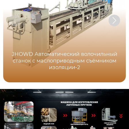
JHOWD Автоматический волочильный
станок с маслоприводным съёмником
изоляции-2