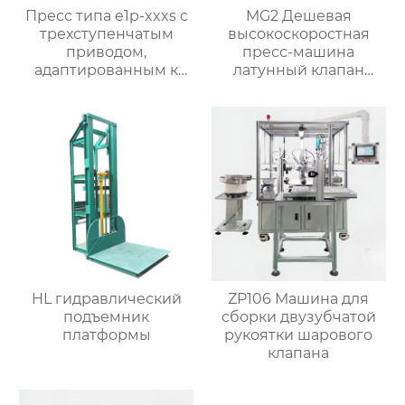
Пресс типа e1p-xxxs с
MG2 Дешевая
трехступенчатым
высокоскоростная
приводом,
пресс-машина
адаптированным к
латунный клапан
конкретным
автоматическая
требованиям
машина горячей
процесса
ковки
HL гидравлический
ZP106 Машина для
подъемник
сборки двузубчатой
платформы
рукоятки шарового
клапана