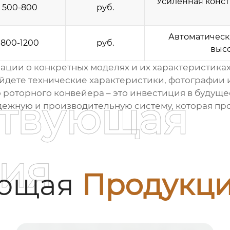
Усиленная конст
500-800
руб.
Автоматическ
800-1200
руб.
выс
ции о конкретных моделях и их характеристиках,
найдете технические характеристики, фотографии 
 роторного конвейера
– это инвестиция в будуще
ствующая
адежную и производительную систему, которая пр
ия
ующая
Продукц