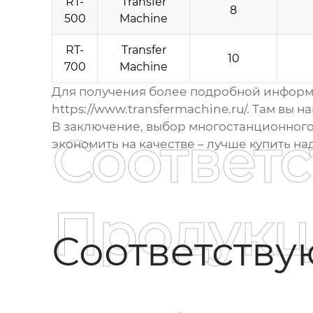
RT-
Transfer
8
500
Machine
RT-
Transfer
10
700
Machine
Для получения более подробной информа
https://www.transfermachine.ru/
. Там вы 
В заключение, выбор
многостанционного
Соответ
экономить на качестве – лучше купить н
Продукц
Соответств