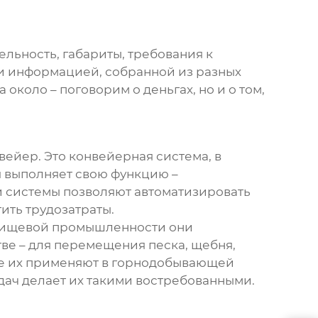
ельность, габариты, требования к
м и информацией, собранной из разных
около – поговорим о деньгах, но и о том,
нвейер
. Это конвейерная система, в
 выполняет свою функцию –
ти системы позволяют автоматизировать
ить трудозатраты.
 пищевой промышленности они
тве – для перемещения песка, щебня,
ще их применяют в горнодобывающей
дач делает их такими востребованными.