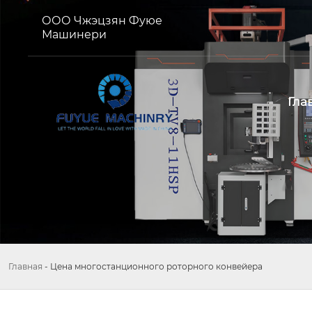
ООО Чжэцзян Фуюе
Машинери
Гла
Главная
-
Цена многостанционного роторного конвейера