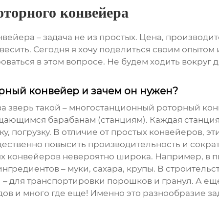
оторного конвейера
нвейера
– задача не из простых. Цена, производит
звесить. Сегодня я хочу поделиться своим опыто
аться в этом вопросе. Не будем ходить вокруг да 
рный конвейер и зачем он нужен?
за зверь такой –
многостанционный роторный ко
щающимся барабанам (станциям). Каждая станция
, погрузку. В отличие от простых конвейеров, э
ественно повысить производительность и сократ
х конвейеров
невероятно широка. Например, в
нгредиентов – муки, сахара, крупы. В строительс
– для транспортировки порошков и гранул. А е
в и много где еще! Именно это разнообразие за