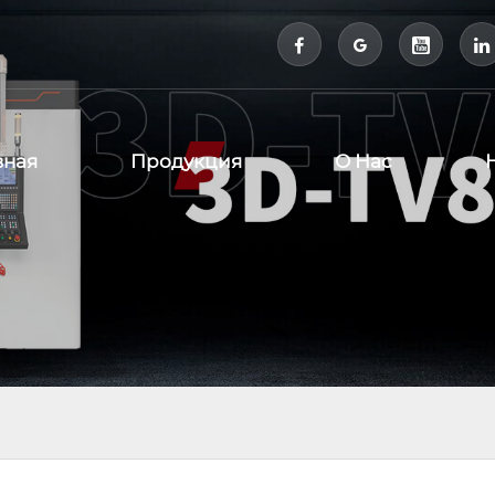



вная
Продукция
О Нас