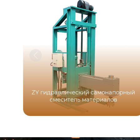
ZY гидравлический самонапорный
смеситель материалов