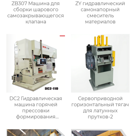
ZB307 Машина для
ZY гидравлический
сборки шарового
самонапорный
самозакрывающегося
смеситель
клапана
материалов
DC2 Гидравлическая
Сервоприводной
машина горячей
горизонтальный тягач
прессовки
для латунных
формирования
прутков-2
штамповка машина
для латунного клапана