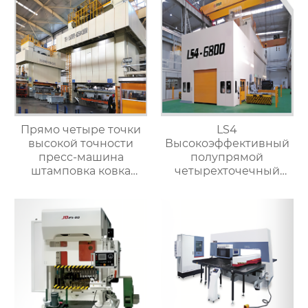
Прямо четыре точки
LS4
высокой точности
Высокоэффективный
пресс-машина
полупрямой
штамповка ковка
четырехточечный
машины
пресс-станок для
обработки металла