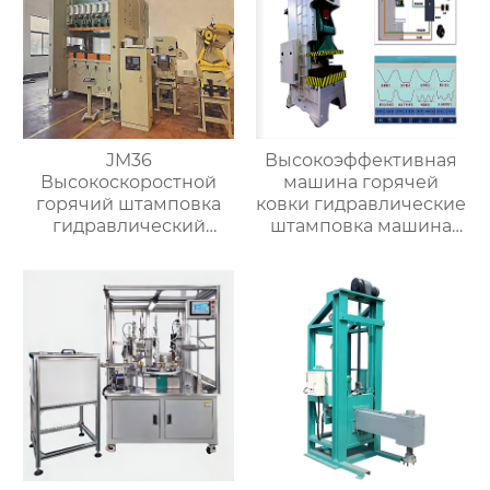
JM36
Высокоэффективная
Высокоскоростной
машина горячей
горячий штамповка
ковки гидравлические
гидравлический
штамповка машина
пресс ковка машина
для металла
для латунного клапана