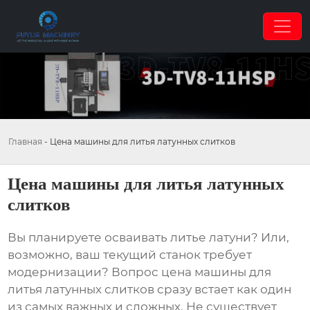
Главная
-
Цена машины для литья латунных слитков
Цена машины для литья латунных
слитков
Вы планируете осваивать литье латуни? Или,
возможно, ваш текущий станок требует
модернизации? Вопрос
цена машины для
литья латунных слитков
сразу встает как один
из самых важных и сложных. Не существует