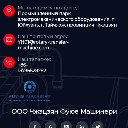
Мы находимся по адресу:

Промышленный парк
электромеханического оборудования, г.
Юйхуань, г. Тайчжоу, провинция Чжэцзян
Наш почтовый адрес:

YH01@rotary-transfer-
machine.com
Наш телефон:

+86-
13736528282
ООО Чжэцзян Фуюе Машинери




