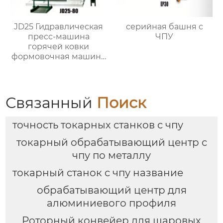
JD25 Гидравлическая
серийная башня с
пресс-машина
ЧПУ
горячей ковки
формовочная машина
для металлических
деталей
Связанный
Поиск
точность токарных станков с чпу
токарный обрабатывающий центр с
чпу по металлу
токарный станок с чпу название
обрабатывающий центр для
алюминиевого профиля
Роторный конвейер для шаровых