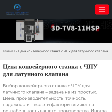
Главная
-
Цена конвейерного станка с ЧПУ для латунного клапана
Цена конвейерного станка с ЧПУ
для латунного клапана
Выбор
конвейерного станка с ЧПУ для
латунного клапана
– задача не из простых.
Цена, производительность, точность,
надежность – все эти факторы влияют на
рентабельность вашего производства. Иногда