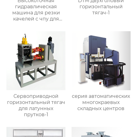
Высокоточная
DTM двухголовый
гидравлическая
горизонтальный
машина для резки
тягач-1
качелей с чпу для
матальных деталей
Сервоприводной
серия автоматических
горизонтальный тягач
многокраевых
для латунных
складных центров
прутков-1