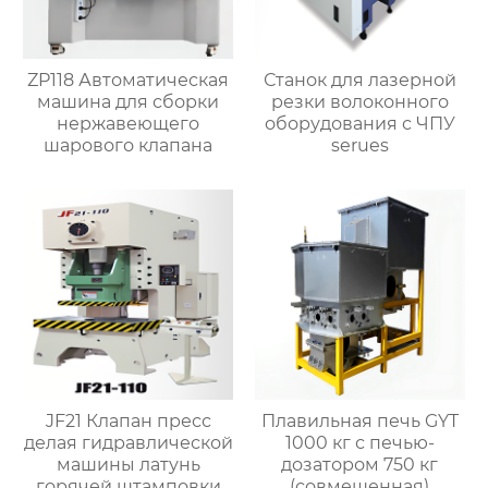
ZP118 Автоматическая
Станок для лазерной
машина для сборки
резки волоконного
нержавеющего
оборудования с ЧПУ
шарового клапана
serues
JF21 Клапан пресс
Плавильная печь GYT
делая гидравлической
1000 кг с печью-
машины латунь
дозатором 750 кг
горячей штамповки
(совмещенная)