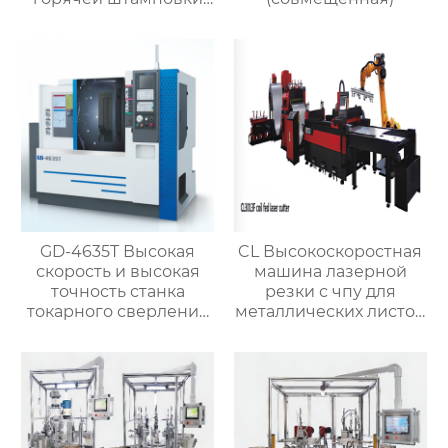
ковка машины
GD-4635T Высокая
CL Высокоскоростная
скорость и высокая
машина лазерной
точность станка
резки с чпу для
токарного сверления
металлических листов
с чпу для
и труб
производства металла