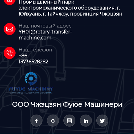
Промышленный парк
электромеханического оборудования, г.
Юйхуань, г. Тайчжоу, провинция Чжэцзян
Наш почтовый адрес:

YH01@rotary-transfer-
machine.com
Наш телефон:

+86-
13736528282
ООО Чжэцзян Фуюе Машинери




