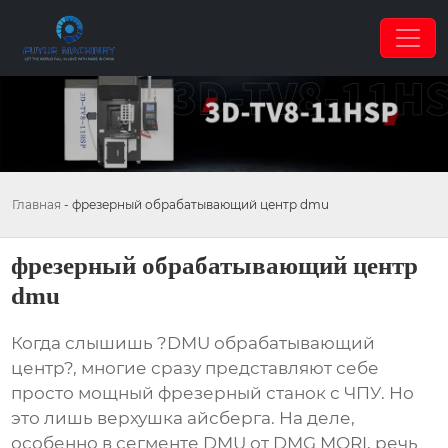
Главная
-
фрезерный обрабатывающий центр dmu
фрезерный обрабатывающий центр
dmu
Когда слышишь ?DMU обрабатывающий
центр?, многие сразу представляют себе
просто мощный фрезерный станок с ЧПУ. Но
это лишь верхушка айсберга. На деле,
особенно в сегменте DMU от DMG MORI, речь