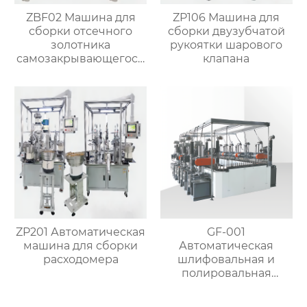
ZBF02 Машина для
ZP106 Машина для
сборки отсечного
сборки двузубчатой
золотника
рукоятки шарового
самозакрывающегося
клапана
клапана
ZP201 Автоматическая
GF-001
машина для сборки
Автоматическая
расходомера
шлифовальная и
полировальная
машина для металла