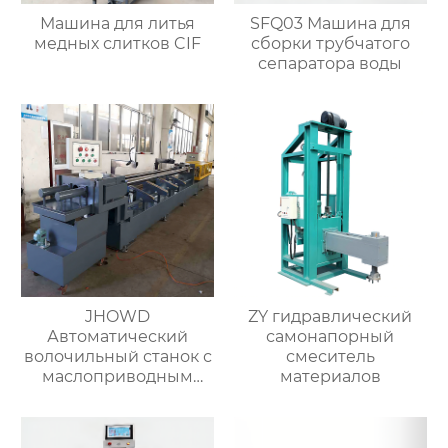
Машина для литья
SFQ03 Машина для
медных слитков CIF
сборки трубчатого
сепаратора воды
JHOWD
ZY гидравлический
Автоматический
самонапорный
волочильный станок с
смеситель
маслоприводным
материалов
съёмником
изоляции-1