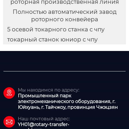
роторная производственная линия
Полностью автоматический завод
роторного конвейера
5 осевой токарного станка с чпу
токарный станок юниор с чпу
Мы находимся по адресу:

Промышленный парк
электромеханического оборудования, г.
Юйхуань, г. Тайчжоу, провинция Чжэцзян
Наш почтовый адрес:

YH01@rotary-transfer-