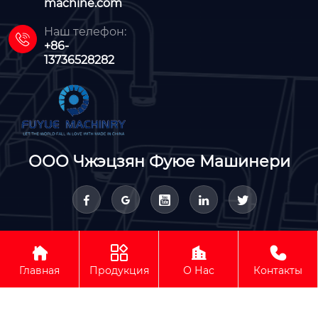
machine.com
Наш телефон:

+86-
13736528282
ООО Чжэцзян Фуюе Машинери









Авторское право © ООО Чжэцзян Фуюе Машинери
Главная
Продукция
О Нас
Контакты