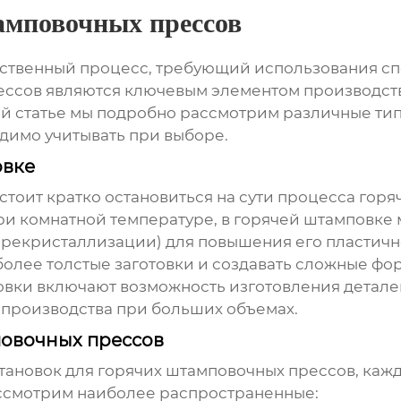
амповочных прессов
етственный процесс, требующий использования с
ессов
являются ключевым элементом производств
ой статье мы подробно рассмотрим различные тип
одимо учитывать при выборе.
овке
 стоит кратко остановиться на сути процесса гор
ри комнатной температуре, в горячей штамповке
 рекристаллизации) для повышения его пластичн
олее толстые заготовки и создавать сложные фо
вки включают возможность изготовления детале
 производства при больших объемах.
повочных прессов
тановок для горячих штамповочных прессов
, каж
ассмотрим наиболее распространенные: