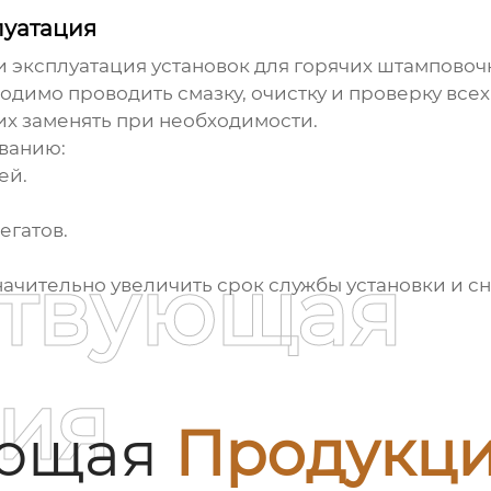
луатация
и эксплуатация
установок для горячих штамповоч
димо проводить смазку, очистку и проверку всех 
их заменять при необходимости.
ванию:
ей.
егатов.
ствующая
ачительно увеличить срок службы установки и сни
ия
ующая
Продукц