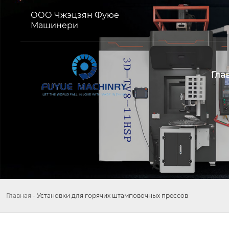
ООО Чжэцзян Фуюе
Машинери
Гла
Главная
-
Установки для горячих штамповочных прессов