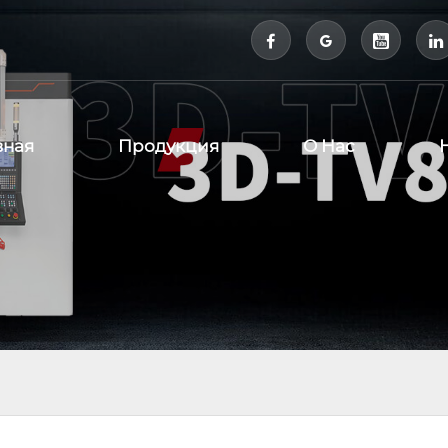



вная
Продукция
О Нас