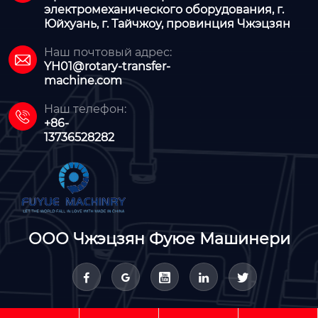
электромеханического оборудования, г.
Юйхуань, г. Тайчжоу, провинция Чжэцзян
Наш почтовый адрес:

YH01@rotary-transfer-
machine.com
Наш телефон:

+86-
13736528282
ООО Чжэцзян Фуюе Машинери




