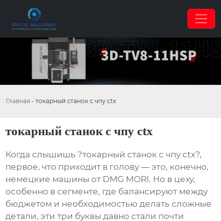
Главная
-
токарный станок с чпу ctx
токарный станок с чпу ctx
Когда слышишь ?токарный станок с чпу ctx?,
первое, что приходит в голову — это, конечно,
немецкие машины от DMG MORI. Но в цеху,
особенно в сегменте, где балансируют между
бюджетом и необходимостью делать сложные
детали, эти три буквы давно стали почти