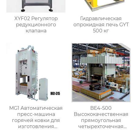
XYF02 Регулятор
Гидравлическая
редукционного
опрокидная печь GYT
клапана
500 кг
MG1 Автоматическая
BE4-500
пресс-машина
Высококачественная
горячей ковки для
прямоугольная
изготовления
четырехточечная
латунных арматурных
пресс-машина для