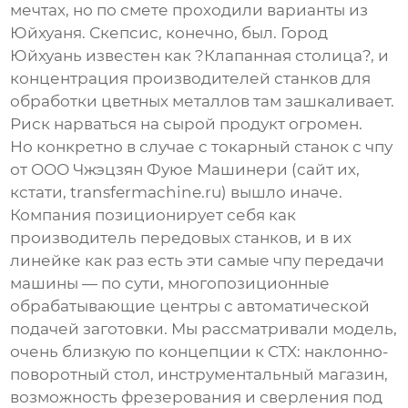
мечтах, но по смете проходили варианты из
Юйхуаня. Скепсис, конечно, был. Город
Юйхуань известен как ?Клапанная столица?, и
концентрация производителей станков для
обработки цветных металлов там зашкаливает.
Риск нарваться на сырой продукт огромен.
Но конкретно в случае с
токарный станок с чпу
от ООО Чжэцзян Фуюе Машинери (сайт их,
кстати,
transfermachine.ru
) вышло иначе.
Компания позиционирует себя как
производитель передовых станков, и в их
линейке как раз есть эти самые
чпу передачи
машины
— по сути, многопозиционные
обрабатывающие центры с автоматической
подачей заготовки. Мы рассматривали модель,
очень близкую по концепции к CTX: наклонно-
поворотный стол, инструментальный магазин,
возможность фрезерования и сверления под