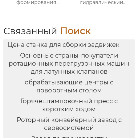
формирования
гидравлический
штамповка машина
пресс ковка
для латунного клапана
формовочная машина
для латунного клапана
Связанный
Поиск
Цена станка для сборки задвижек
Основные страны-покупатели
ротационных перегрузочных машин
для латунных клапанов
обрабатывающие центры с
поворотным столом
Горячештамповочный пресс с
коротким ходом
Роторный конвейерный завод с
сервосистемой