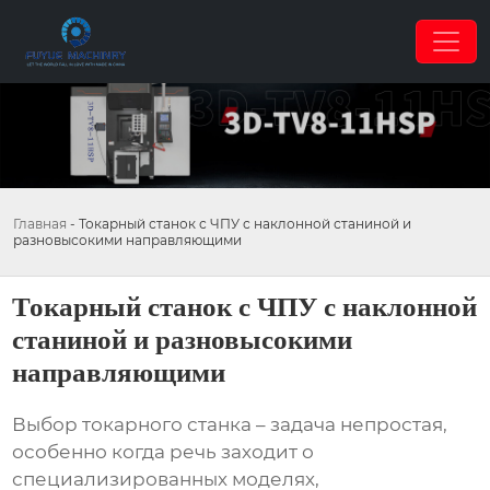
Главная
-
Токарный станок с ЧПУ с наклонной станиной и
разновысокими направляющими
Токарный станок с ЧПУ с наклонной
станиной и разновысокими
направляющими
Выбор токарного станка – задача непростая,
особенно когда речь заходит о
специализированных моделях,