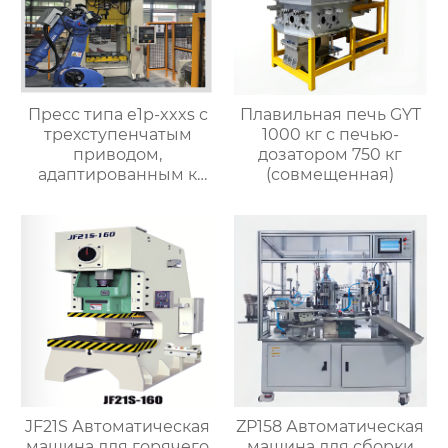
Пресс типа e1p-xxxs с
Плавильная печь GYT
трехступенчатым
1000 кг с печью-
приводом,
дозатором 750 кг
адаптированным к
(совмещенная)
конкретным
требованиям
процесса
JF21S Автоматическая
ZP158 Автоматическая
машина для горячего
машина для сборки