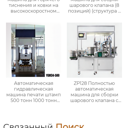
тиснения и ковки на
шарового клапана (8
высокоскоростном
позиций) (структура с
прессе для латунных
O-кольцом)
кранов
Автоматическая
ZP128 Полностью
гидравлическая
автоматическая
машина печати штамп
машина для сборки
500 тонн 1000 тонн
шарового клапана с
1500 тонн
внешним штоком
Связанный
Поиск