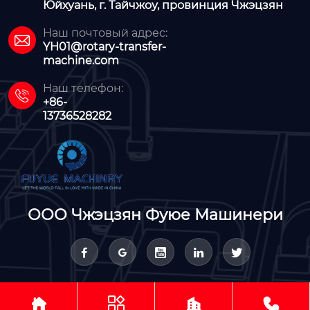
Юйхуань, г. Тайчжоу, провинция Чжэцзян
Наш почтовый адрес:

YH01@rotary-transfer-
machine.com
Наш телефон:

+86-
13736528282
ООО Чжэцзян Фуюе Машинери








