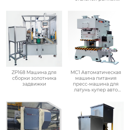
штамповочный станок
с настраиваемым
пуншем умирает
ZP168 Машина для
MC1 Автоматическая
сборки золотника
машина питания
задвижки
пресс-машина для
латунь купер авто
частей