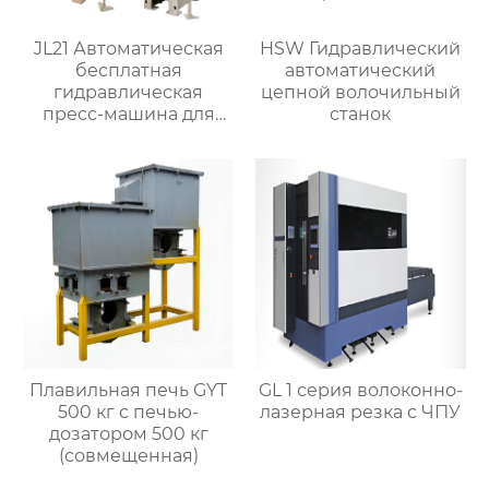
JL21 Автоматическая
HSW Гидравлический
бесплатная
автоматический
гидравлическая
цепной волочильный
пресс-машина для
станок
штамповки латунного
клапана
Плавильная печь GYT
GL 1 серия волоконно-
500 кг с печью-
лазерная резка с ЧПУ
дозатором 500 кг
(совмещенная)