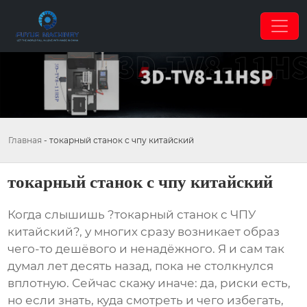
Главная
-
токарный станок с чпу китайский
токарный станок с чпу китайский
Когда слышишь ?токарный станок с ЧПУ
китайский?, у многих сразу возникает образ
чего-то дешёвого и ненадёжного. Я и сам так
думал лет десять назад, пока не столкнулся
вплотную. Сейчас скажу иначе: да, риски есть,
но если знать, куда смотреть и чего избегать,