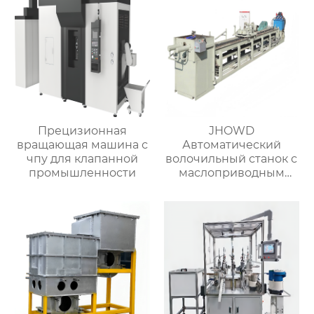
Прецизионная
JHOWD
вращающая машина с
Автоматический
чпу для клапанной
волочильный станок с
промышленности
маслоприводным
съёмником
изоляции-2