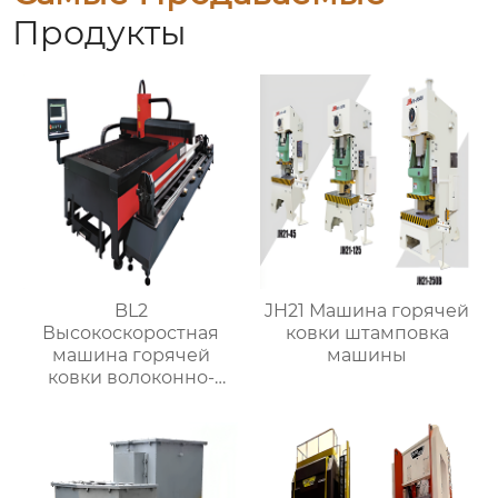
Продукты
BL2
JH21 Машина горячей
Высокоскоростная
ковки штамповка
машина горячей
машины
ковки волоконно-
лазерная резка
машина для
металлических листов
и труб