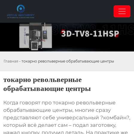
Главная
-
токарно револьверные обрабатывающие центры
токарно револьверные
обрабатывающие центры
Когда говорят про
токарно револьверные
обрабатывающие центры
, многие сразу
представляют себе универсальный ?комбайн?,
который всё делает сам – подал заготовку,
нажал кнопку, получил деталь. На практике же