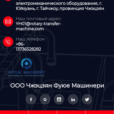
электромеханического оборудования, г.
Юйхуань, г. Тайчжоу, провинция Чжэцзян
Наш почтовый адрес:

YH01@rotary-transfer-
machine.com
Наш телефон:

+86-
13736528282
ООО Чжэцзян Фуюе Машинери




