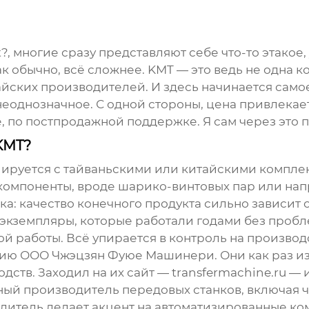
t?, многие сразу представляют себе что-то этакое
ак обычно, всё сложнее. KMT — это ведь не одна к
йских производителей. И здесь начинается само
еоднозначное. С одной стороны, цена привлекает,
е, по постпродажной поддержке. Я сам через это п
KMT?
циируется с тайваньскими или китайскими комплек
 компоненты, вроде шарико-винтовых пар или на
а: качество конечного продукта сильно зависит от
экземпляры, которые работали годами без пробле
й работы. Всё упирается в контроль на производ
анию
ООО Чжэцзян Фуюе Машинери
. Они как раз 
ств. Заходил на их сайт —
transfermachine.ru
— и
ный производитель передовых станков, включая
итель делает акцент на автоматизированные компл