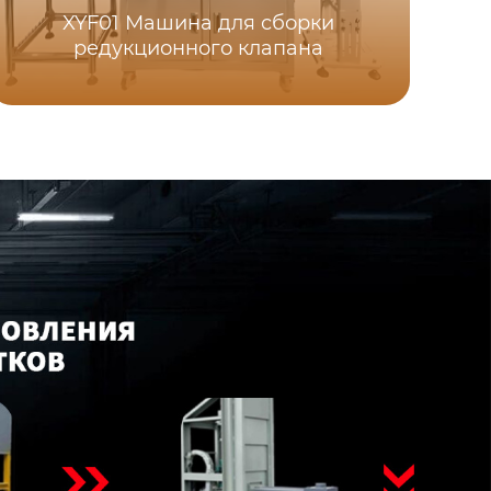
XYF01 Машина для сборки
ги
редукционного клапана