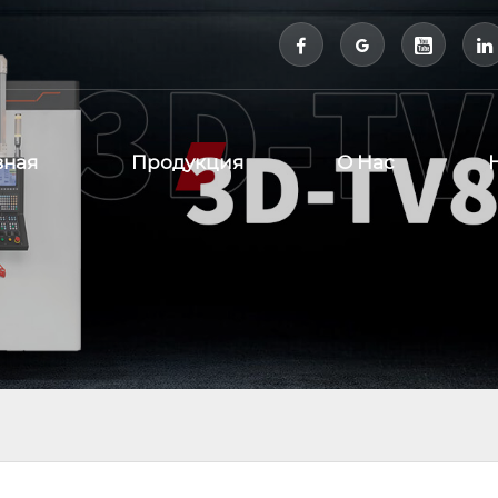



вная
Продукция
О Нас