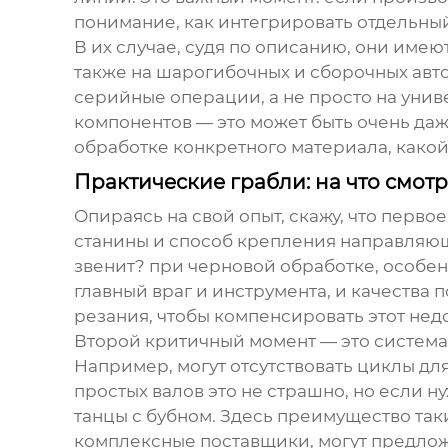
понимание, как интегрировать отдельны
В их случае, судя по описанию, они имею
также на шарогибочных и сборочных автом
серийные операции, а не просто на унив
компонентов — это может быть очень даж
обработке конкретного материала, какой 
Практические грабли: на что смот
Опираясь на свой опыт, скажу, что перво
станины и способ крепления направляющ
звенит? при черновой обработке, особе
главный враг и инструмента, и качеств
резания, чтобы компенсировать этот недо
Второй критичный момент — это система 
Например, могут отсутствовать циклы дл
простых валов это не страшно, но если
танцы с бубном. Здесь преимущество так
комплексные поставщики, могут предлож