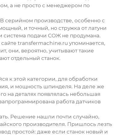
ром, а не просто с менеджером по
. В серийном производстве, особенно с
мощный, и точный, но стружка от латуни
ли система подачи СОЖ не продумана.
 сайте
transfermachine.ru
упоминается,
т, они, вероятно, учитывают такие
ают отдельный станок.
йся к этой категории, для обработки
ния, и мощность шпинделя. На деле же
его на деталях появлялась небольшая
а запрограммирована работа датчиков
ать. Решение нашли почти случайно,
итайского производителя. Пришлось лезть
вод простой: даже если станок новый и