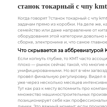
станок токарный с чпу kmt
Когда говорят ?станок токарный с чпу km
задачам прямо из коробки. На деле же, к
семейство или даже направление от кита
оборудования этой категории довольно н
сборке, электронике и, что самое главно
Что скрывается за аббревиатурой 
Если копнуть глубже, то KMT часто ассо
плохо — рынок сейчас такой, что многие
унифицированными. Но вот в чём загвоздк
провёл финальную регулировку. Видел я 
уже через несколько месяцев интенсивно
Тут как раз к месту вспомнить про комп
множество машиностроительных производ
позиционирует себя как профессиональ
линии. Это важный момент: если производ