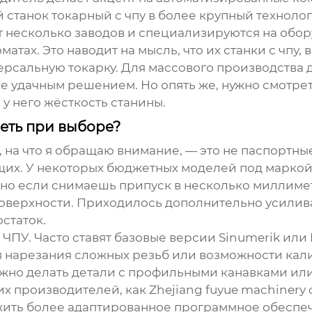
й
станок токарный с чпу
в более крупный технолог
т несколько заводов и специализируются на обор
атах. Это наводит на мысль, что их
станки с чпу
,
ерсальную токарку. Для массового производства 
е удачным решением. Но опять же, нужно смотреть
у него жёсткость станины.
реть при выборе?
е, на что я обращаю внимание, — это не паспортны
их. У некоторых бюджетных моделей под маркой 
нно если снимаешь припуск в несколько миллиме
а поверхности. Приходилось дополнительно усили
статок.
ЧПУ. Часто ставят базовые версии Sinumerik или
я нарезания сложных резьб или возможности кали
 нужно делать детали с профильными канавками и
их производителей, как
Zhejiang fuyue machinery c
ить более адаптированное программное обеспеч