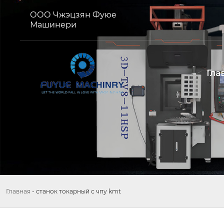
ООО Чжэцзян Фуюе
Машинери
Гла
Главная
-
станок токарный с чпу kmt