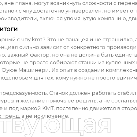
, вне плана, могут возникнуть сложности с перен
станок с чпу
достаточно универсален, но имеет о
роизводители, включая упомянутую компанию, дви
итоги
арный с чпу kmt
? Это не панацея и не страшилка, 
енциал сильно зависит от конкретного производит
о, важный фактор, но она не должна быть единст
оторые не просто собирают станки из купленных
н Фуюе Машинери
. Их опыт в создании комплекс
подспорьем для тех, кому нужно не просто единич
редсказуемость. Станок должен работать стабильн
рсы и желание помочь её решить, а не сослаться
ле и под маркой KMT, постепенно движется в сто
ствующая
о тренд, а не исключение.