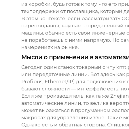
из коробки, будь готов к тому, что его п
техподдержки от поставщика, который дей
В этом контексте, если рассматривать
ОО
перепродавца, внушает определённый оп
машины
, обычно есть свои инженерные о
не поработаешь с ними напрямую. Но са
намерениях на рынке.
Мысли о применении в автоматиз
Сегодня один
станок токарный с чпу kmt
или передаточные линии. Вот здесь как 
Profibus, Ethernet/IP) для подключения
бывают сложности — интерфейс есть, но 
Если же производитель, как та же
Zhejian
автоматические линии, то велика вероятн
может выражаться в продуманном располо
макросах для управления извне. Такие м
Однако есть и обратная сторона. Слишко