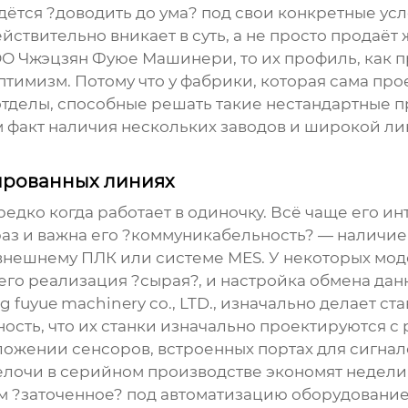
ридётся ?доводить до ума? под свои конкретные у
ствительно вникает в суть, а не просто продаёт 
О Чжэцзян Фуюе Машинери
, то их профиль, как 
тимизм. Потому что у фабрики, которая сама про
тделы, способные решать такие нестандартные пр
м факт наличия нескольких заводов и широкой ли
ированных линиях
редко когда работает в одиночку. Всё чаще его 
раз и важна его ?коммуникабельность? — наличи
 к внешнему ПЛК или системе MES. У некоторых мо
его реализация ?сырая?, и настройка обмена дан
g fuyue machinery co., LTD.
, изначально делает ста
ость, что их станки изначально проектируются с 
жении сенсоров, встроенных портах для сигналов
елочи в серийном производстве экономят недели
м ?заточенное? под автоматизацию оборудование 