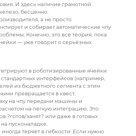
словия. И здесь наличие грамотной
железо, бесценно.
производителя, а не просто
ектирует и собирает
автоматические чпу
облемы. Конечно, это всё теория, пока
нейки — уже говорит о серьёзных
интегрируют в роботизированные ячейки
е стандартных интерфейсов (например,
делей из бюджетного сегмента с этим
ными превращается в квест.
вку на
чпу передачи машины
и
расчётом на лёгкую интеграцию. Это
 ?готов/занят? или даже в готовых
 на пусконаладке.
иногда теряет в гибкости. Если нужно