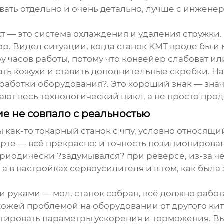
вать отдельно и очень детально, лучше с инжене
кт — это система охлаждения и удаления стружки
. Видел ситуации, когда станок KMT вроде бы и 
ру часов работы, потому что конвейер слабоват и
ь кожухи и ставить дополнительные скребки. На
аботки оборудования?. Это хороший знак — значи
ают весь технологический цикл, а не просто прод
ие не совпало с реальностью
ы как-то
токарный станок с чпу
, условно относящи
орте — всё прекрасно: и точность позиционирова
периодически ?задумывался? при реверсе, из-за ч
 а в настройках сервоусилителя и в том, как был
руками — мол, станок собран, всё должно работ
похожей проблемой на оборудовании от другого к
тировать параметры ускорения и торможения. Вы