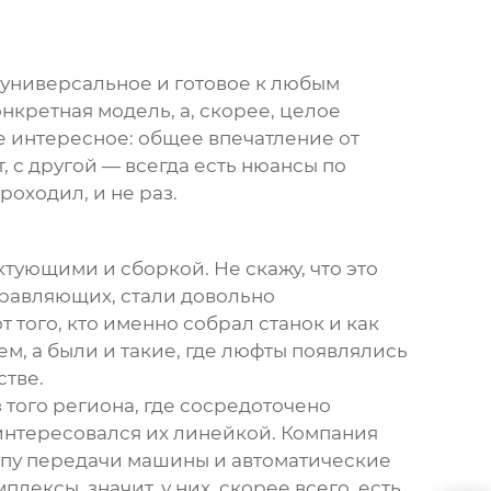
, универсальное и готовое к любым
онкретная модель, а, скорее, целое
е интересное: общее впечатление от
 с другой — всегда есть нюансы по
роходил, и не раз.
тующими и сборкой. Не скажу, что это
правляющих, стали довольно
 того, кто именно собрал станок и как
м, а были и такие, где люфты появлялись
стве.
из того региона, где сосредоточено
нтересовался их линейкой. Компания
чпу передачи машины
и автоматические
ексы, значит, у них, скорее всего, есть