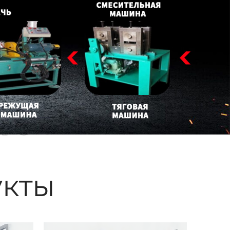
ые
кты