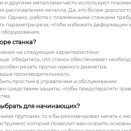
и и другими металлами часто используют плазме
 расплавления металла. Да, это более дорогосто
м. Однако, работа с плазменными станками треб
ть параметры реза, чтобы избежать деформации 
 оборудования.
оре станка?
имание на следующие характеристики:
учше. Убедитесь, что станок обеспечивает необхо
способен резать прутки нужного диаметра.
 выше производительность.
 быть простым в управлении и обслуживании.
щен средствами защиты, чтобы предотвратить трав
тва.
 выбрать для начинающих?
ными прутками, то я бы рекомендовал начать с ме
струмент, который позволит вам освоить основн
и, вы сможете перейти на более продвинутые мо