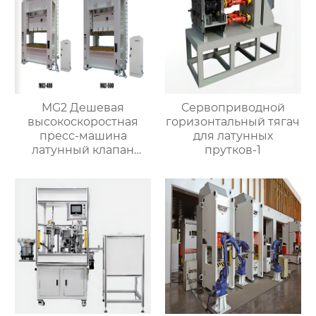
MG2 Дешевая
Сервоприводной
высокоскоростная
горизонтальный тягач
пресс-машина
для латунных
латунный клапан
прутков-1
автоматическая
машина горячей
ковки