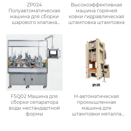
ZP024
Высокоэффективная
Полуавтоматическая
машина горячей
машина для сборки
ковки гидравлическая
шарового клапана
штамповка штамповка
(структура с O-
кольцом)
FSQ02 Машина для
H-автоматическая
сборки сепаратора
промышленная
воды нестандартной
машина для
формы
штамповки металла
большой мощности