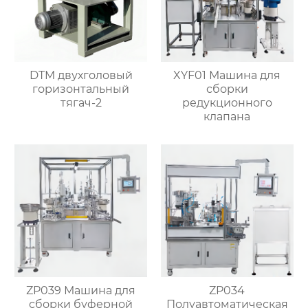
DTM двухголовый
XYF01 Машина для
горизонтальный
сборки
тягач-2
редукционного
клапана
ZP039 Машина для
ZP034
сборки буферной
Полуавтоматическая