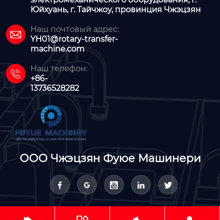
Юйхуань, г. Тайчжоу, провинция Чжэцзян
Наш почтовый адрес:

YH01@rotary-transfer-
machine.com
Наш телефон:

+86-
13736528282
ООО Чжэцзян Фуюе Машинери




