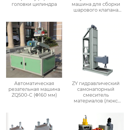
головки цилиндра
машина для сборки
шарового клапана
(структура с
втулочным
прижимным
колпаком)
Автоматическая
ZY гидравлический
резательная машина
самонапорный
ZQ500-C (Φ160 мм)
смеситель
материалов (люкс
версия)