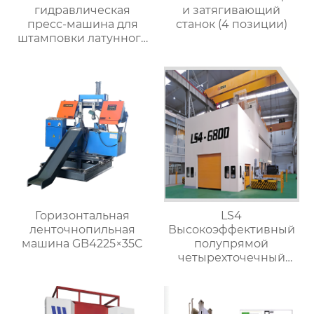
гидравлическая
и затягивающий
пресс-машина для
станок (4 позиции)
штамповки латунного
клапана
Горизонтальная
LS4
ленточнопильная
Высокоэффективный
машина GB4225×35C
полупрямой
четырехточечный
пресс-станок для
обработки металла