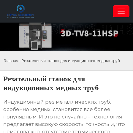
Главная
-
Резательный станок для индукционных медных труб
Резательный станок для
индукционных медных труб
Индукционный рез металлических труб,
особенно медных, становится все более
популярным. И это не случайно – технология
предлагает высокую скорость, точность и, что
немаловажно, отсутствие термического