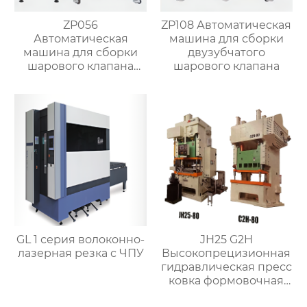
ZP056
ZP108 Автоматическая
Автоматическая
машина для сборки
машина для сборки
двузубчатого
шарового клапана
шарового клапана
(структура с O-
кольцом)
GL 1 серия волоконно-
JH25 G2H
лазерная резка с ЧПУ
Высокопрецизионная
гидравлическая пресс
ковка формовочная
машина для