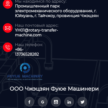
Мы находимся по адресу:

Промышленный парк
электромеханического оборудования, г.
Юйхуань, г. Тайчжоу, провинция Чжэцзян
Наш почтовый адрес:

YH01@rotary-transfer-
machine.com
Наш телефон:

+86-
13736528282
ООО Чжэцзян Фуюе Машинери




