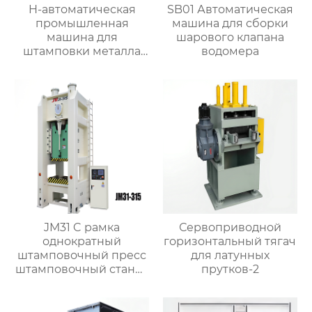
H-автоматическая
SB01 Автоматическая
промышленная
машина для сборки
машина для
шарового клапана
штамповки металла
водомера
большой мощности
JM31 C рамка
Сервоприводной
однократный
горизонтальный тягач
штамповочный пресс
для латунных
штамповочный станок
прутков-2
200t механический
пресс станок