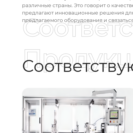
различные страны. Это говорит о качест
предлагают инновационные решения для 
Соответ
предлагаемого оборудования и связаться
Продукц
Соответств