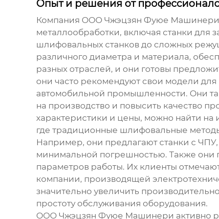
Опыт и решения от профессионал
Компания ООО Чжэцзян Фуюе Машинери (ht
металлообработки, включая
станки для 
шлифовальных станков до сложных режущ
различного диаметра и материала, обесп
разных отраслей, и они готовы предлож
они часто рекомендуют свои модели для
автомобильной промышленности. Они так
на производство и повысить качество п
характеристики и цены, можно найти на 
где традиционные шлифовальные методы
Например, они предлагают станки с ЧПУ,
минимальной погрешностью. Также они п
параметров работы. Их клиенты отмечаю
компании, производящей электротехниче
значительно увеличить производительнос
простоту обслуживания оборудования.
ООО Чжэцзян Фуюе Машинери активно ра