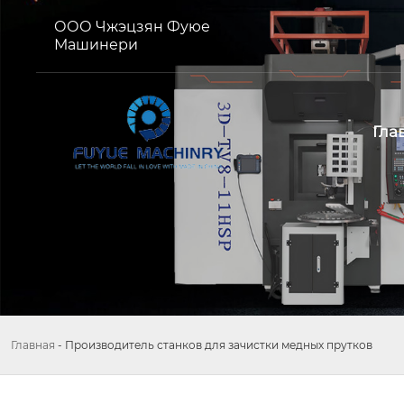
ООО Чжэцзян Фуюе
Машинери
Гла
Главная
-
Производитель станков для зачистки медных прутков