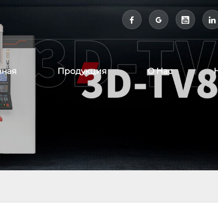



вная
Продукция
О Нас