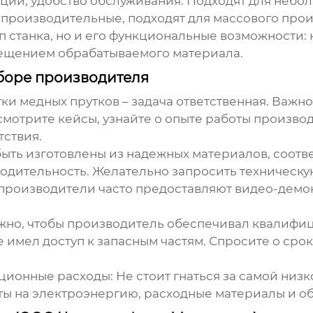
ции, удобство обслуживания. Подходят для небо
производительные, подходят для массового прои
ип станка, но и его функциональные возможности:
мещением обрабатываемого материала.
боре производителя
тки медных прутков
– задача ответственная. Важно
смотрите кейсы, узнайте о опыте работы произво
тствия.
ыть изготовлены из надежных материалов, соотв
водительность. Желательно запросить техническ
производители часто предоставляют видео-демон
но, чтобы производитель обеспечивал квалифи
 имел доступ к запасным частям. Спросите о срок
ационные расходы:
Не стоит гнаться за самой низ
ты на электроэнергию, расходные материалы и о