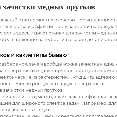
я зачистки медных прутков
 важный этап во многих отраслях промышленности
 – качество и эффективность зачистки напрямую 
ю роль здесь играют станки для
зачистки медных 
ры, влияющие на выбор, и на какие детали стои
ков и какие типы бывают
 разберемся, зачем вообще нужна зачистка медных
а поверхности медных прутков образуются заусе
лектрические характеристики, ухудшить адгезию 
, обеспечивая ровную и гладкую поверхность.
 зачистки медных прутков:
зличные инструменты, такие как шлифовальные кр
щий для широкого спектра задач. Например, для
 шлифовальные круги.
пользование химических реагентов для удаления 