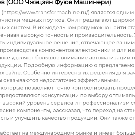
ов (ООО Чжэцзян Фуюе Машинери)
tps://www.transfermachine.ru/) является одним
зачистки медных прутков
. Они предлагают широки
их систем. В их модельном ряду можно найти ста
ечивая высокую точность и производительность. 
ить индивидуальное решение, отвечающее вашим 
 производства компонентов электроники и для и
же уделяют большое внимание автоматизации про
родукции. Подробную информацию о предлагаемо
их сайте. Особенно интересны их решения для з
 оказываются недостаточно эффективными.
 которые позволяют точно контролировать процес
редоставляют консультации по выбору оптимальн
т высокий уровень сервиса и профессионализм с
ские компоненты, рассказал, что переход на ст
ть и улучшить качество продукции. Они также о
ботает на международном рынке и имеет большо