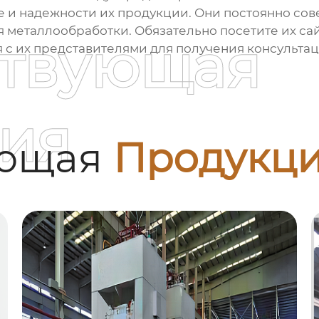
ве и надежности их продукции. Они постоянно со
металлообработки. Обязательно посетите их сай
ствующая
 с их представителями для получения консультац
ия
ующая
Продукц