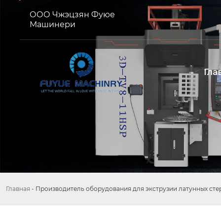
ООО Чжэцзян Фуюе
Машинери
Гла
Главная
-
Производитель оборудования для экструзии латунных ст