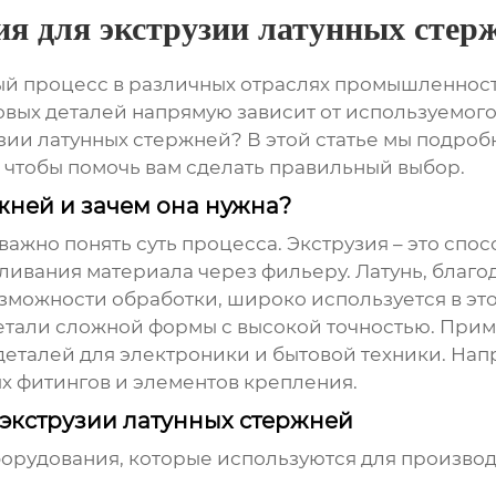
ия для экструзии латунных стер
ный процесс в различных отраслях промышленност
овых деталей напрямую зависит от используемог
зии латунных стержней
? В этой статье мы подро
 чтобы помочь вам сделать правильный выбор.
ржней и зачем она нужна?
важно понять суть процесса. Экструзия – это спо
ливания материала через фильеру. Латунь, благ
зможности обработки, широко используется в этой
детали сложной формы с высокой точностью. При
деталей для электроники и бытовой техники. Нап
 фитингов и элементов крепления.
экструзии латунных стержней
борудования, которые используются для производ