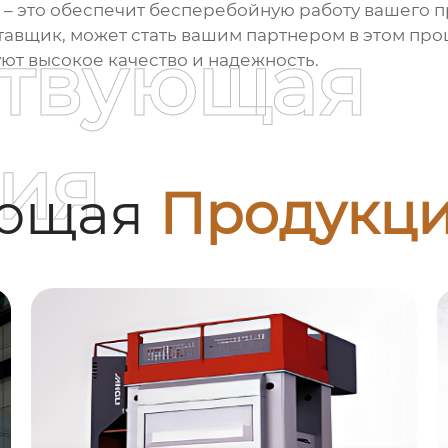
– это обеспечит бесперебойную работу вашего 
авщик, может стать вашим партнером в этом про
ствующая
ют высокое качество и надежность.
ия
ующая
Продукц