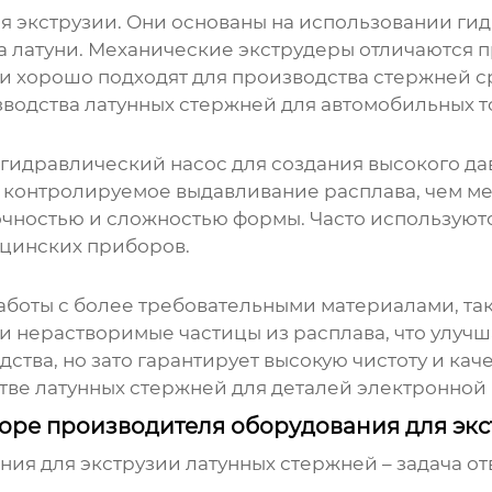
 экструзии. Они основаны на использовании ги
 латуни. Механические экструдеры отличаются п
и хорошо подходят для производства стержней 
зводства латунных стержней для автомобильных т
гидравлический насос для создания высокого дав
контролируемое выдавливание расплава, чем ме
чностью и сложностью формы. Часто используютс
ицинских приборов.
работы с более требовательными материалами, т
и нерастворимые частицы из расплава, что улучша
дства, но зато гарантирует высокую чистоту и ка
тве латунных стержней для деталей электронно
боре производителя оборудования для эк
ния для экструзии латунных стержней
– задача от