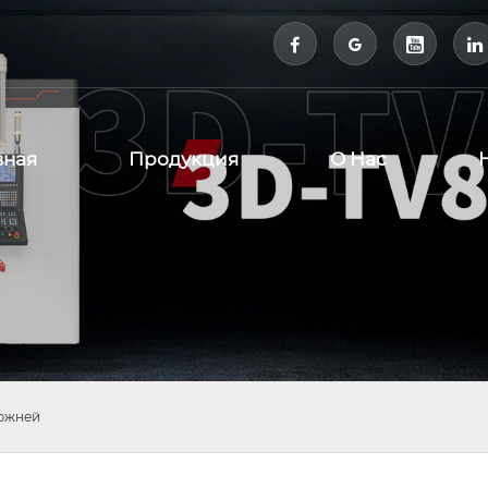



вная
Продукция
О Нас
ержней