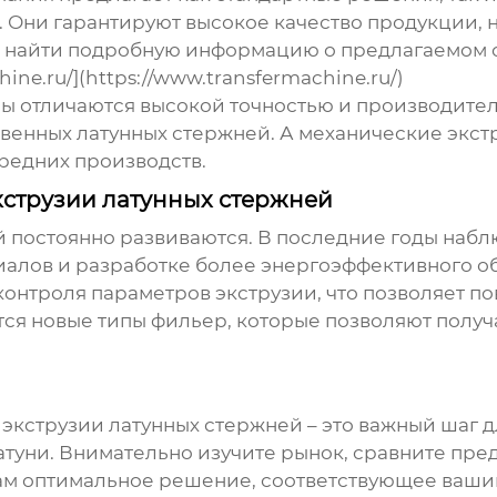
 Они гарантируют высокое качество продукции, 
о найти подробную информацию о предлагаемом 
ine.ru/](https://www.transfermachine.ru/)
ы отличаются высокой точностью и производител
венных латунных стержней. А механические экстр
редних производств.
кструзии латунных стержней
й постоянно развиваются. В последние годы набл
алов и разработке более энергоэффективного о
онтроля параметров экструзии, что позволяет по
тся новые типы фильер, которые позволяют получ
 экструзии латунных стержней
– это важный шаг 
атуни. Внимательно изучите рынок, сравните пр
вам оптимальное решение, соответствующее вашим