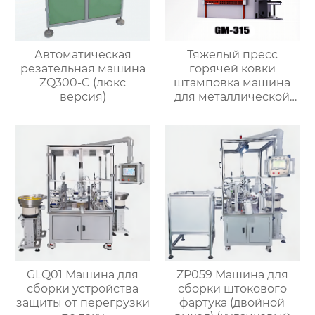
Автоматическая
Тяжелый пресс
резательная машина
горячей ковки
ZQ300-C (люкс
штамповка машина
версия)
для металлической
листовой латунной
стали
GLQ01 Машина для
ZP059 Машина для
сборки устройства
сборки штокового
защиты от перегрузки
фартука (двойной