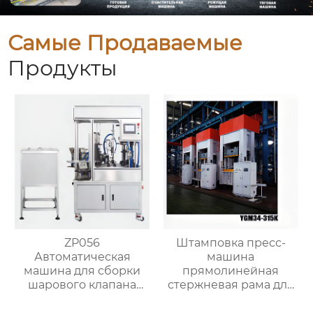
Самые Продаваемые
Продукты
ZP056
Штамповка пресс-
Автоматическая
машина
машина для сборки
прямолинейная
шарового клапана
стержневая рама для
(структура с O-
металлической
кольцом)
формовки