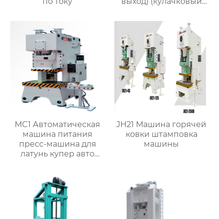
по току
выход) (кулачковый
делитель)
MC1 Автоматическая
JH21 Машина горячей
машина питания
ковки штамповка
пресс-машина для
машины
латунь купер авто
частей