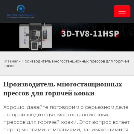
Главная
-
Производитель многостанционных прессов для горячей
ковки
Производитель многостанционных
прессов для горячей ковки
Хорошо, давайте поговорим о серьезном деле
– о
производителях многостанционных
прессов для горячей ковки
. Этот вопрос встает
перед многими компаниями, занимающимися