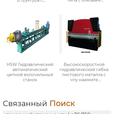
(структура с
типа с боковым
втулочным
перемещающимся
прижимным
подставком
колпаком)
HSW Гидравлический
Высокоскоростной
автоматический
гидравлический гибка
цепной волочильный
листового металла с
станок
чпу нажмите
тормозную машину
Связанный
Поиск