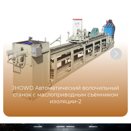
JHOWD Автоматический волочильный
станок с маслоприводным съёмником
изоляции-2