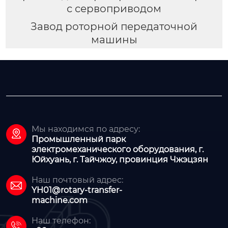
с сервоприводом
Завод роторной передаточной
машины
Мы находимся по адресу:

Промышленный парк
электромеханического оборудования, г.
Юйхуань, г. Тайчжоу, провинция Чжэцзян
Наш почтовый адрес:

YH01@rotary-transfer-
machine.com
Наш телефон:
