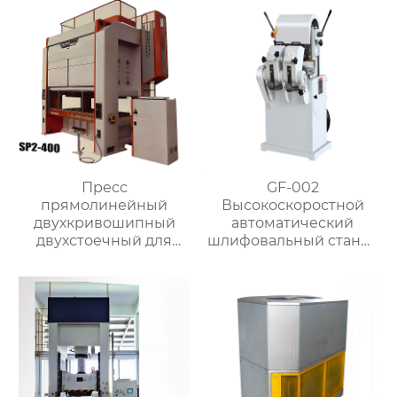
Пресс
GF-002
прямолинейный
Высокоскоростной
двухкривошипный
автоматический
двухстоечный для
шлифовальный станок
металлообработки
с чпу для
изготовления
латунных стержней
клапанов