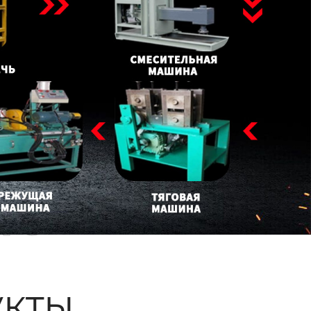
ые
кты