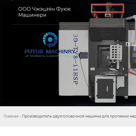
ООО Чжэцзян Фуюе
Машинери
Гла
Главная
-
Производитель двухголовочной машины для протяжки ме