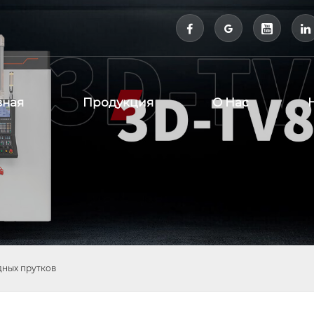



вная
Продукция
О Нас
дных прутков