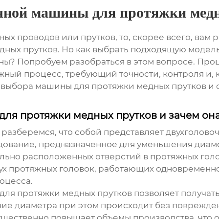
очной машины для протяжки мед
ых проводов или прутков, то, скорее всего, вам 
дных прутков
. Но как выбрать подходящую модел
ы? Попробуем разобраться в этом вопросе. Проц
жный процесс, требующий точности, контроля и, 
ы выбора
машины для протяжки медных прутков
и 
для протяжки медных прутков и зачем он
е разберемся, что собой представляет
двухголово
дование, предназначенное для уменьшения диаме
льно расположенных отверстий в протяжных голо
ух протяжных головок, работающих одновременно.
оцесса.
для протяжки медных прутков
позволяет получат
ие диаметра при этом происходит без поврежден
щественно повышает объемы производства, что 