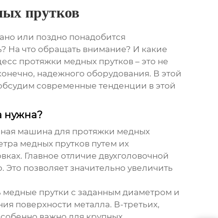
ных прутков
рано или поздно понадобится
ь? На что обращать внимание? И какие
есс протяжки медных прутков – это не
конечно, надежного оборудования. В этой
обсудим современные тенденции в этой
а нужна?
чная машина для протяжки медных
тра медных прутков путем их
вках. Главное отличие двухголовочной
 Это позволяет значительно увеличить
ь медные прутки с заданным диаметром и
ия поверхности металла. В-третьих,
особенно важно для крупных