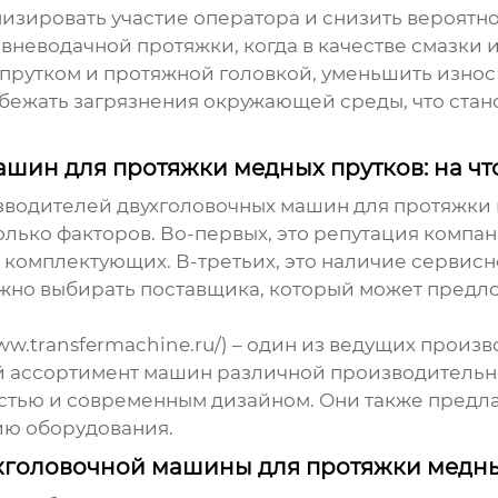
изировать участие оператора и снизить вероятн
вневодачной протяжки, когда в качестве смазки
у прутком и протяжной головкой, уменьшить износ
збежать загрязнения окружающей среды, что ста
шин для протяжки медных прутков: на чт
изводителей
двухголовочных машин для протяжки 
ько факторов. Во-первых, это репутация компани
 комплектующих. В-третьих, это наличие сервисн
 Важно выбирать поставщика, который может пред
w.transfermachine.ru/) – один из ведущих произ
 ассортимент машин различной производительн
тью и современным дизайном. Они также предлаг
ию оборудования.
хголовочной машины для протяжки медны