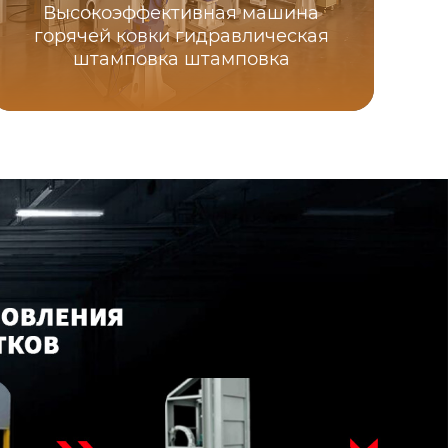
Высокоэффективная машина
горячей ковки гидравлическая
штамповка штамповка
т