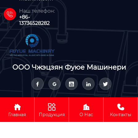
Наш телефон:

+86-
13736528282
ООО Чжэцзян Фуюе Машинери









Авторское право © ООО Чжэцзян Фуюе Машинери
Главная
Продукция
О Нас
Контакты