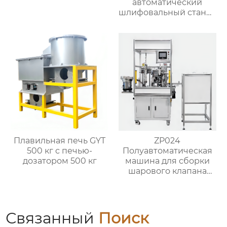
автоматический
шлифовальный станок
с чпу для
изготовления
латунных стержней
клапанов
Плавильная печь GYT
ZP024
500 кг с печью-
Полуавтоматическая
дозатором 500 кг
машина для сборки
шарового клапана
(структура с O-
кольцом)
Связанный
Поиск