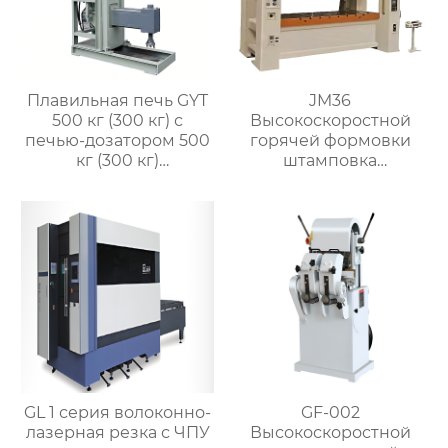
Плавильная печь GYT
JM36
500 кг (300 кг) с
Высокоскоростной
печью-дозатором 500
горячей формовки
кг (300 кг)
штамповка
(совмещенная)
гидравлический
пресс ковка машина
для производства
латунных клапанов
GL 1 серия волоконно-
GF-002
лазерная резка с ЧПУ
Высокоскоростной