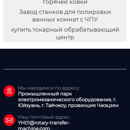
горячей ковки
Завод станков для полировки
ванных комнат с ЧПУ
купить токарный обрабатывающий
центр
Мы находимся по адресу:

Промышленный парк
электромеханического оборудования, г.
Юйхуань, г. Тайчжоу, провинция Чжэцзян
Наш почтовый адрес:

YH01@rotary-transfer-
machine.com