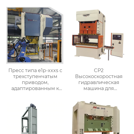
чпу
Пресс типа e1p-xxxs с
CP2
трехступенчатым
Высокоскоростная
приводом,
гидравлическая
адаптированным к
машина для
конкретным
штамповки горячей
требованиям
ковки
процесса